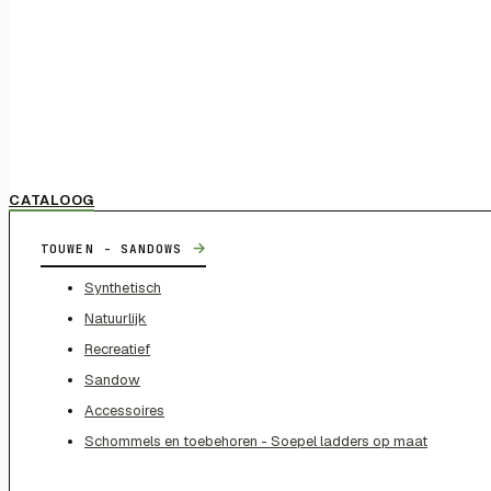
CATALOOG
→
TOUWEN - SANDOWS
Synthetisch
Natuurlijk
Recreatief
Sandow
Accessoires
Schommels en toebehoren - Soepel ladders op maat