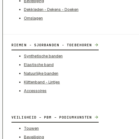
Beveiliging
Dekkleden - Dekens - Doeken
Omslagen
→
RIEMEN - SJORBANDEN - TOEBEHOREN
Synthetische banden
Elastische band
Natuurlijke banden
Klittenband - Lintjes
Accessoires
→
VEILIGHEID – PBM – PODIUMKUNSTEN
Touwen
Beveiliging