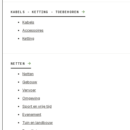
→
KABELS - KETTING - TOEBEHOREN
Kabels
Accessoires
Ketting
→
NETTEN
Netten
Gebouw
Vervoer
Omgeving
Sport en vrije tijd
Evenement
Tuin en landbouw