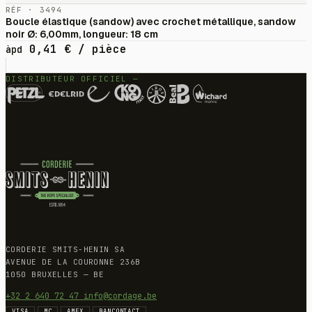
RÉF · 3494
Boucle élastique (sandow) avec crochet métallique, sandow
noir Ø: 6,00mm, longueur: 18 cm
0,41
€
/ pièce
àpd
DISTRIBUTEUR OFFICIEL —
CORDERIE SMITS-HENIN SA
AVENUE DE LA COURONNE 236B
1050 BRUXELLES — BE
+32 2 640 72 47
info@cordage.be
VISA
MC
AMEX
BANCONTACT