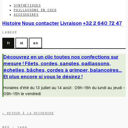
SYNTHÉTIQUES
PAILLASSONS EN COCO
ACCESSOIRES
Histoire
Nous contacter
Livraison
+32 2 640 72 47
LANGUE
fr
nl
en
Découvrez en un clic toutes nos confections sur
mesure ! Filets, cordes, sangles, paillassons,
échelles, bâches, cordes à grimper, balançoires...
Et plus encore si vous le désirez !
Horaires d'été du 13 juillet au 14 août : 09h-16h du lundi au jeudi -
09h-15h le vendredi
← RETOUR À LA RECHERCHE
RÉF · 1400