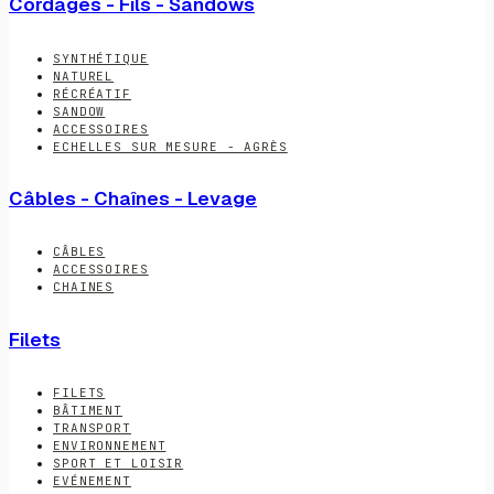
Cordages - Fils - Sandows
SYNTHÉTIQUE
NATUREL
RÉCRÉATIF
SANDOW
ACCESSOIRES
ECHELLES SUR MESURE - AGRÈS
Câbles - Chaînes - Levage
CÂBLES
ACCESSOIRES
CHAINES
Filets
FILETS
BÂTIMENT
TRANSPORT
ENVIRONNEMENT
SPORT ET LOISIR
EVÉNEMENT