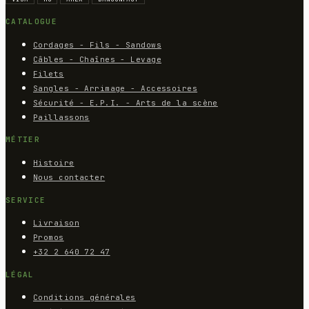
CATALOGUE
Cordages - Fils - Sandows
Câbles - Chaînes - Levage
Filets
Sangles - Arrimage - Accessoires
Sécurité - E.P.I. - Arts de la scène
Paillassons
MÉTIER
Histoire
Nous contacter
SERVICE
Livraison
Promos
+32 2 640 72 47
LÉGAL
Conditions générales