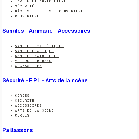
JARDIN ET AGRICULTURE
SÉCURITÉ
BÂCHES - TOILES - COUVERTURES
COUVERTURES
Sangles - Arrimage - Accessoires
SANGLES SYNTHÉTIQUES
SANGLE ÉLASTIQUE
SANGLES NATURELLES
VELCRO - RUBANS
ACCESSOIRES
Sécurité - E.P.I. - Arts de la scène
CORDES
SÉCURITÉ
ACCESSOIRES
ARTS DE LA SCÈNE
CORDES
Paillassons