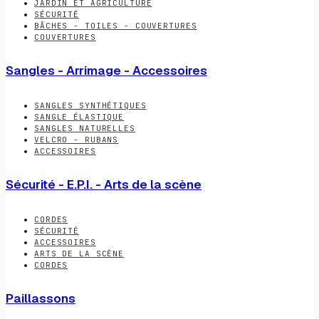
JARDIN ET AGRICULTURE
SÉCURITÉ
BÂCHES - TOILES - COUVERTURES
COUVERTURES
Sangles - Arrimage - Accessoires
SANGLES SYNTHÉTIQUES
SANGLE ÉLASTIQUE
SANGLES NATURELLES
VELCRO - RUBANS
ACCESSOIRES
Sécurité - E.P.I. - Arts de la scène
CORDES
SÉCURITÉ
ACCESSOIRES
ARTS DE LA SCÈNE
CORDES
Paillassons