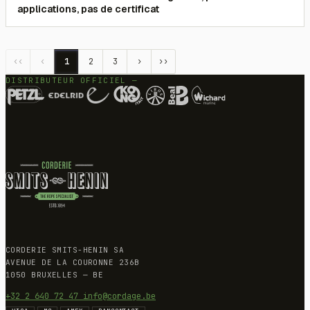
applications, pas de certificat
‹‹
‹
1
2
3
›
››
DISTRIBUTEUR OFFICIEL —
CORDERIE SMITS-HENIN SA
AVENUE DE LA COURONNE 236B
1050 BRUXELLES — BE
+32 2 640 72 47
info@cordage.be