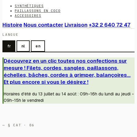
SYNTHÉTIQUES
PAILLASSONS EN COCO
ACCESSOIRES
Histoire
Nous contacter
Livraison
+32 2 640 72 47
LANGUE
fr
nl
en
Découvrez en un clic toutes nos confections sur
mesure ! Filets, cordes, sangles, paillassons,
échelles, bâches, cordes à grimper, balançoires...
Et plus encore si vous le désirez !
Horaires d'été du 13 juillet au 14 août : 09h-16h du lundi au jeudi -
09h-15h le vendredi
— § CAT · 06