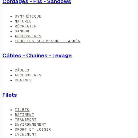
Cordages - Fils - Sandows
SYNTHÉTIQUE
NATUREL
RÉCRÉATIF
SANDOW
ACCESSOIRES
ECHELLES SUR MESURE - AGRÈS
Câbles - Chaînes - Levage
CÂBLES
ACCESSOIRES
CHAINES
Filets
FILETS
BÂTIMENT
TRANSPORT
ENVIRONNEMENT
SPORT ET LOISIR
EVÉNEMENT