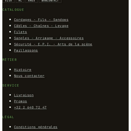
VISA
MC
AMEX
BANCONTACT
CATALOGUE
Cordages - Fils - Sandows
Câbles - Chaînes - Levage
Filets
Sangles - Arrimage - Accessoires
Sécurité - E.P.I. - Arts de la scène
Paillassons
MÉTIER
Histoire
Nous contacter
SERVICE
Livraison
Promos
+32 2 640 72 47
LÉGAL
Conditions générales