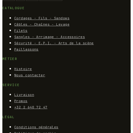
CATALOGUE
Cordages - Fils - Sandows
Câbles - Chaînes - Levage
Filets
Sangles - Arrimage - Accessoires
Sécurité - E.P.I. - Arts de la scène
Paillassons
MÉTIER
Histoire
Nous contacter
SERVICE
Livraison
Promos
+32 2 640 72 47
LÉGAL
Conditions générales