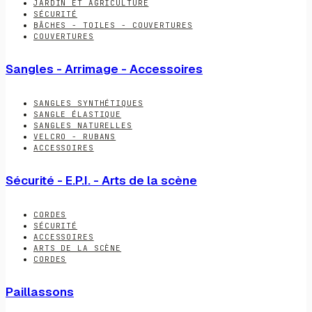
JARDIN ET AGRICULTURE
SÉCURITÉ
BÂCHES - TOILES - COUVERTURES
COUVERTURES
Sangles - Arrimage - Accessoires
SANGLES SYNTHÉTIQUES
SANGLE ÉLASTIQUE
SANGLES NATURELLES
VELCRO - RUBANS
ACCESSOIRES
Sécurité - E.P.I. - Arts de la scène
CORDES
SÉCURITÉ
ACCESSOIRES
ARTS DE LA SCÈNE
CORDES
Paillassons