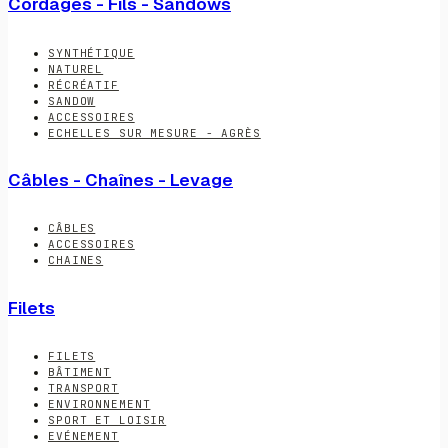
Cordages - Fils - Sandows
SYNTHÉTIQUE
NATUREL
RÉCRÉATIF
SANDOW
ACCESSOIRES
ECHELLES SUR MESURE - AGRÈS
Câbles - Chaînes - Levage
CÂBLES
ACCESSOIRES
CHAINES
Filets
FILETS
BÂTIMENT
TRANSPORT
ENVIRONNEMENT
SPORT ET LOISIR
EVÉNEMENT