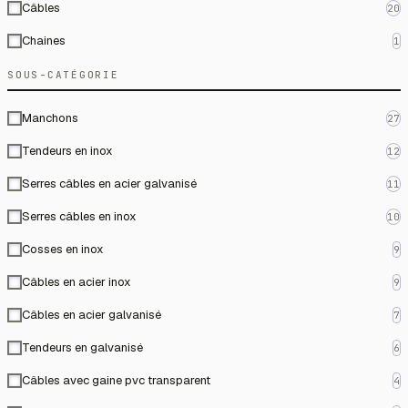
Câbles
20
Chaines
1
SOUS-CATÉGORIE
Manchons
27
Tendeurs en inox
12
Serres câbles en acier galvanisé
11
Serres câbles en inox
10
Cosses en inox
9
Câbles en acier inox
9
Câbles en acier galvanisé
7
Tendeurs en galvanisé
6
Câbles avec gaine pvc transparent
4