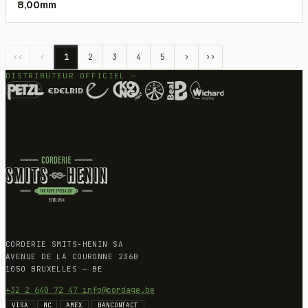
8,00mm
‹‹
‹
1
2
3
4
5
›
››
DISTRIBUTEUR OFFICIEL —
CORDERIE SMITS-HENIN SA
AVENUE DE LA COURONNE 236B
1050 BRUXELLES — BE
+32 2 640 72 47
info@cordage.be
VISA
MC
AMEX
BANCONTACT