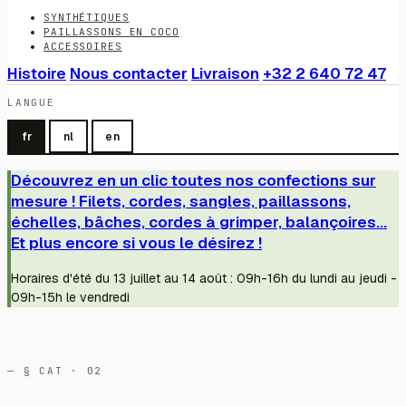
SYNTHÉTIQUES
PAILLASSONS EN COCO
ACCESSOIRES
Histoire
Nous contacter
Livraison
+32 2 640 72 47
LANGUE
fr
nl
en
Découvrez en un clic toutes nos confections sur
mesure ! Filets, cordes, sangles, paillassons,
échelles, bâches, cordes à grimper, balançoires...
Et plus encore si vous le désirez !
Horaires d'été du 13 juillet au 14 août : 09h-16h du lundi au jeudi -
09h-15h le vendredi
— § CAT · 02