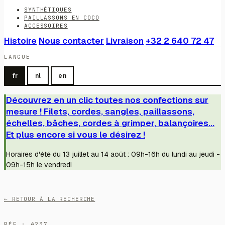
SYNTHÉTIQUES
PAILLASSONS EN COCO
ACCESSOIRES
Histoire
Nous contacter
Livraison
+32 2 640 72 47
LANGUE
fr
nl
en
Découvrez en un clic toutes nos confections sur
mesure ! Filets, cordes, sangles, paillassons,
échelles, bâches, cordes à grimper, balançoires...
Et plus encore si vous le désirez !
Horaires d'été du 13 juillet au 14 août : 09h-16h du lundi au jeudi -
09h-15h le vendredi
← RETOUR À LA RECHERCHE
RÉF · 4237