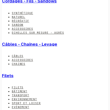
Cordages - Fils - Sandows
SYNTHÉTIQUE
NATUREL
RÉCRÉATIF
SANDOW
ACCESSOIRES
ECHELLES SUR MESURE - AGRÈS
Câbles - Chaînes - Levage
CÂBLES
ACCESSOIRES
CHAINES
Filets
FILETS
BÂTIMENT
TRANSPORT
ENVIRONNEMENT
SPORT ET LOISIR
EVÉNEMENT