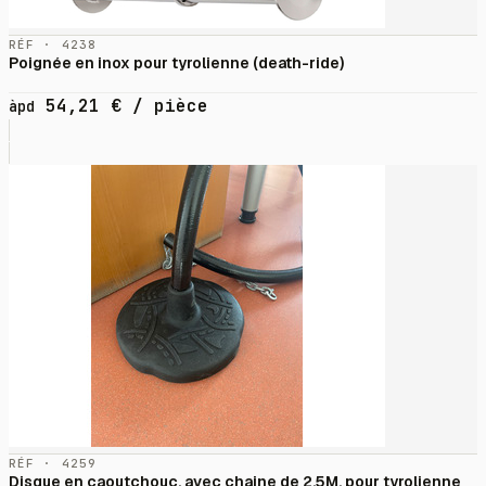
RÉF · 4238
Poignée en inox pour tyrolienne (death-ride)
54,21
€
/ pièce
àpd
RÉF · 4259
Disque en caoutchouc, avec chaine de 2.5M, pour tyrolienne