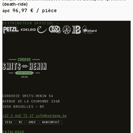
(death-ride)
96,97
€
/ pièce
àpd
DISTRIBUTEUR OFFICIEL —
CORDERIE SMITS-HENIN SA
AVENUE DE LA COURONNE 236B
1050 BRUXELLES — BE
+32 2 640 72 47
info@cordage.be
VISA
MC
AMEX
BANCONTACT
CATALOGUE