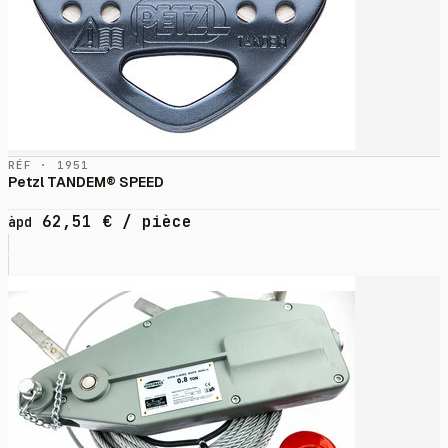
RÉF · 1951
Petzl TANDEM® SPEED
62,51
€
/ pièce
àpd