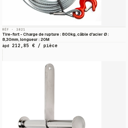
RÉF · 3821
Tire-fort - Charge de rupture : 800kg, câble d'acier Ø :
8,30mm, longueur : 20M
212,85
€
/ pièce
àpd