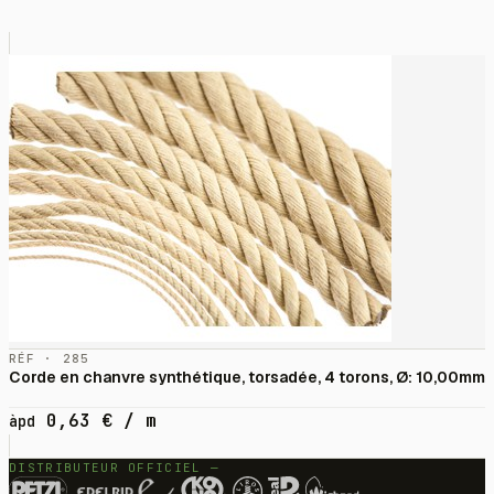
RÉF · 285
Corde en chanvre synthétique, torsadée, 4 torons, Ø: 10,00mm
0,63
€
/ m
àpd
DISTRIBUTEUR OFFICIEL —