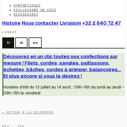
SYNTHÉTIQUES
PAILLASSONS EN COCO
ACCESSOIRES
Histoire
Nous contacter
Livraison
+32 2 640 72 47
LANGUE
fr
nl
en
Découvrez en un clic toutes nos confections sur
mesure ! Filets, cordes, sangles, paillassons,
échelles, bâches, cordes à grimper, balançoires...
Et plus encore si vous le désirez !
Horaires d'été du 13 juillet au 14 août : 09h-16h du lundi au jeudi -
09h-15h le vendredi
← RETOUR À LA RECHERCHE
RÉF · 196