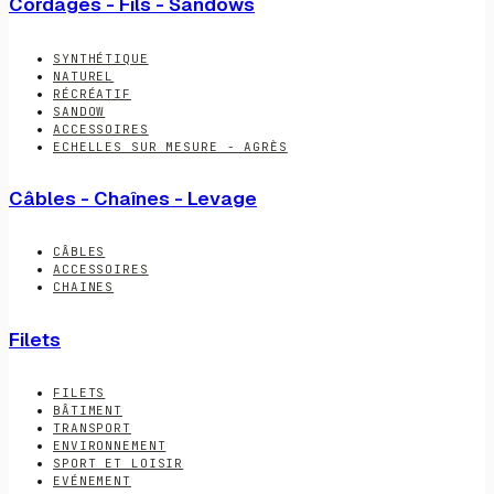
Cordages - Fils - Sandows
SYNTHÉTIQUE
NATUREL
RÉCRÉATIF
SANDOW
ACCESSOIRES
ECHELLES SUR MESURE - AGRÈS
Câbles - Chaînes - Levage
CÂBLES
ACCESSOIRES
CHAINES
Filets
FILETS
BÂTIMENT
TRANSPORT
ENVIRONNEMENT
SPORT ET LOISIR
EVÉNEMENT