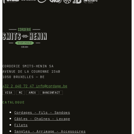
CORDERIE SMITS-HENIN SA
AVENUE DE LA COURONNE 236B
1050 BRUXELLES — BE
+32 2 640 72 47
info@cordage.be
VISA
MC
AMEX
BANCONTACT
CATALOGUE
Cordages - Fils - Sandows
Câbles - Chaînes - Levage
Filets
Sangles - Arrimage - Accessoires