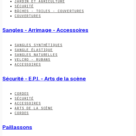
JARDIN ET AGRICULTURE
SÉCURITÉ
BÂCHES - TOILES - COUVERTURES
COUVERTURES
Sangles - Arrimage - Accessoires
SANGLES SYNTHÉTIQUES
SANGLE ÉLASTIQUE
SANGLES NATURELLES
VELCRO - RUBANS
ACCESSOIRES
Sécurité - E.P.I. - Arts de la scène
CORDES
SÉCURITÉ
ACCESSOIRES
ARTS DE LA SCÈNE
CORDES
Paillassons