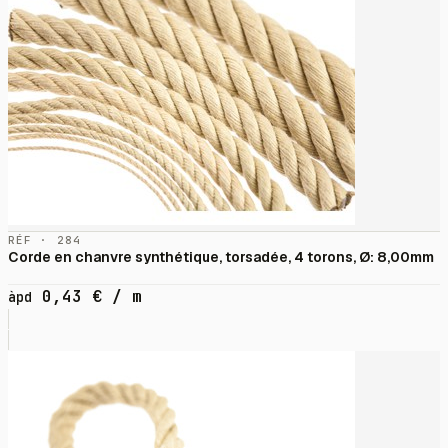
RÉF · 284
Corde en chanvre synthétique, torsadée, 4 torons, Ø: 8,00mm
0,43
€
/ m
àpd