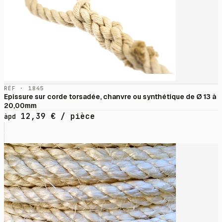
RÉF · 1845
Epissure sur corde torsadée, chanvre ou synthétique de Ø 13 à
20,00mm
12,39
€
/ pièce
àpd