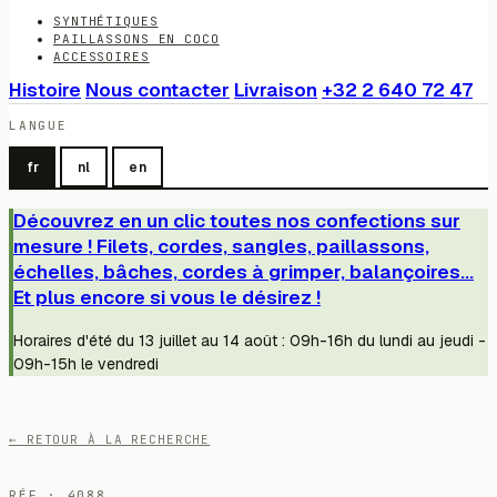
SYNTHÉTIQUES
PAILLASSONS EN COCO
ACCESSOIRES
Histoire
Nous contacter
Livraison
+32 2 640 72 47
LANGUE
fr
nl
en
Découvrez en un clic toutes nos confections sur
mesure ! Filets, cordes, sangles, paillassons,
échelles, bâches, cordes à grimper, balançoires...
Et plus encore si vous le désirez !
Horaires d'été du 13 juillet au 14 août : 09h-16h du lundi au jeudi -
09h-15h le vendredi
← RETOUR À LA RECHERCHE
RÉF · 4088