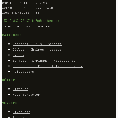
CORDERIE SMITS-HENIN SA
AVENUE DE LA COURONNE 236B
1050 BRUXELLES — BE
+32 2 640 72 47
info@cordage.be
VISA
MC
AMEX
BANCONTACT
CATALOGUE
Cordages - Fils - Sandows
Câbles - Chaînes - Levage
Filets
Sangles - Arrimage - Accessoires
Sécurité - E.P.I. - Arts de la scène
Paillassons
MÉTIER
Histoire
Nous contacter
SERVICE
Livraison
Promos