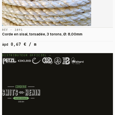
RÉF · 3891
Corde en sisal, torsadée, 3 torons, Ø: 8,00mm
0,67
€
/ m
àpd
DISTRIBUTEUR OFFICIEL —