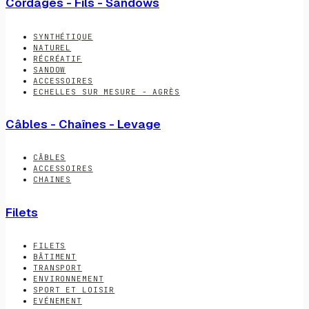
Cordages - Fils - Sandows
SYNTHÉTIQUE
NATUREL
RÉCRÉATIF
SANDOW
ACCESSOIRES
ECHELLES SUR MESURE - AGRÈS
Câbles - Chaînes - Levage
CÂBLES
ACCESSOIRES
CHAINES
Filets
FILETS
BÂTIMENT
TRANSPORT
ENVIRONNEMENT
SPORT ET LOISIR
EVÉNEMENT