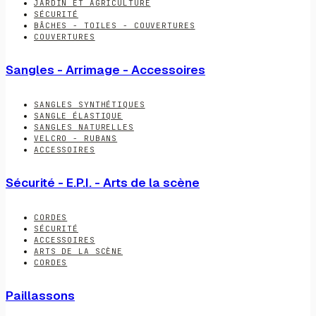
JARDIN ET AGRICULTURE
SÉCURITÉ
BÂCHES - TOILES - COUVERTURES
COUVERTURES
Sangles - Arrimage - Accessoires
SANGLES SYNTHÉTIQUES
SANGLE ÉLASTIQUE
SANGLES NATURELLES
VELCRO - RUBANS
ACCESSOIRES
Sécurité - E.P.I. - Arts de la scène
CORDES
SÉCURITÉ
ACCESSOIRES
ARTS DE LA SCÈNE
CORDES
Paillassons