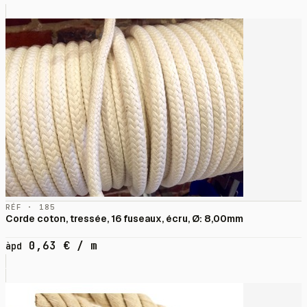
RÉF · 185
Corde coton, tressée, 16 fuseaux, écru, Ø: 8,00mm
0,63
€
/ m
àpd