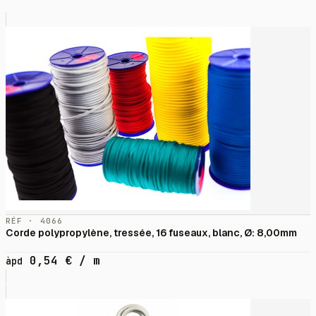
RÉF · 4066
Corde polypropylène, tressée, 16 fuseaux, blanc, Ø: 8,00mm
0,54
€
/ m
àpd