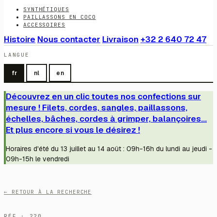
SYNTHÉTIQUES
PAILLASSONS EN COCO
ACCESSOIRES
Histoire
Nous contacter
Livraison
+32 2 640 72 47
LANGUE
fr
nl
en
Découvrez en un clic toutes nos confections sur
mesure ! Filets, cordes, sangles, paillassons,
échelles, bâches, cordes à grimper, balançoires...
Et plus encore si vous le désirez !
Horaires d'été du 13 juillet au 14 août : 09h-16h du lundi au jeudi -
09h-15h le vendredi
← RETOUR À LA RECHERCHE
RÉF · 220