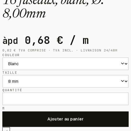
16 fuseaux, blanc, Ø:
8,00mm
0,68
€
/ m
àpd
0,82
€
TVA COMPRISE · TVA INCL. · LIVRAISON 24/48H
COULEUR
TAILLE
QUANTITÉ
M