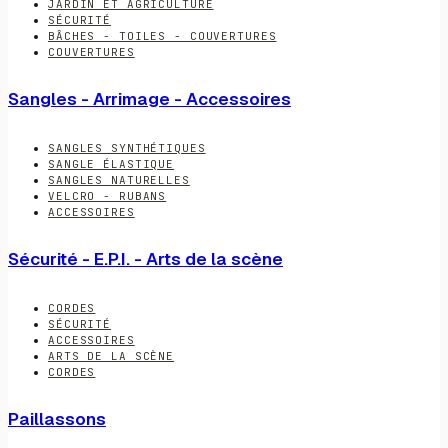
JARDIN ET AGRICULTURE
SÉCURITÉ
BÂCHES - TOILES - COUVERTURES
COUVERTURES
Sangles - Arrimage - Accessoires
SANGLES SYNTHÉTIQUES
SANGLE ÉLASTIQUE
SANGLES NATURELLES
VELCRO - RUBANS
ACCESSOIRES
Sécurité - E.P.I. - Arts de la scène
CORDES
SÉCURITÉ
ACCESSOIRES
ARTS DE LA SCÈNE
CORDES
Paillassons