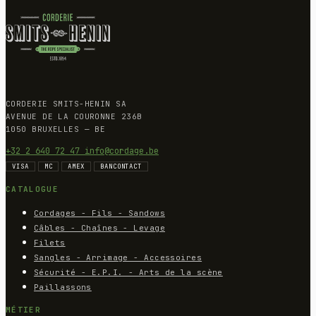
CORDERIE SMITS-HENIN SA
AVENUE DE LA COURONNE 236B
1050 BRUXELLES — BE
+32 2 640 72 47
info@cordage.be
VISA
MC
AMEX
BANCONTACT
CATALOGUE
Cordages - Fils - Sandows
Câbles - Chaînes - Levage
Filets
Sangles - Arrimage - Accessoires
Sécurité - E.P.I. - Arts de la scène
Paillassons
MÉTIER