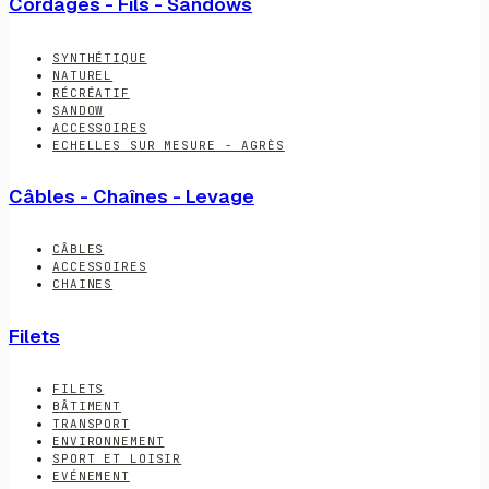
Cordages - Fils - Sandows
SYNTHÉTIQUE
NATUREL
RÉCRÉATIF
SANDOW
ACCESSOIRES
ECHELLES SUR MESURE - AGRÈS
Câbles - Chaînes - Levage
CÂBLES
ACCESSOIRES
CHAINES
Filets
FILETS
BÂTIMENT
TRANSPORT
ENVIRONNEMENT
SPORT ET LOISIR
EVÉNEMENT