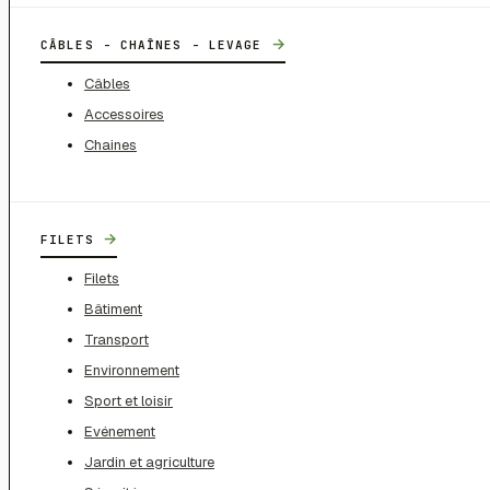
→
CÂBLES - CHAÎNES - LEVAGE
Câbles
Accessoires
Chaines
→
FILETS
Filets
Bâtiment
Transport
Environnement
Sport et loisir
Evénement
Jardin et agriculture