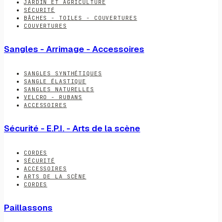
JARDIN ET AGRICULTURE
SÉCURITÉ
BÂCHES - TOILES - COUVERTURES
COUVERTURES
Sangles - Arrimage - Accessoires
SANGLES SYNTHÉTIQUES
SANGLE ÉLASTIQUE
SANGLES NATURELLES
VELCRO - RUBANS
ACCESSOIRES
Sécurité - E.P.I. - Arts de la scène
CORDES
SÉCURITÉ
ACCESSOIRES
ARTS DE LA SCÈNE
CORDES
Paillassons