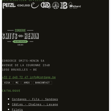
DISTRIBUTEUR OFFICIEL —
CORDERIE SMITS-HENIN SA
AVENUE DE LA COURONNE 236B
1050 BRUXELLES — BE
+32 2 640 72 47
info@cordage.be
VISA
MC
AMEX
BANCONTACT
CATALOGUE
Cordages - Fils - Sandows
Câbles - Chaînes - Levage
Filets