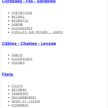
Cordages - Fils - Sandows
SYNTHÉTIQUE
NATUREL
RÉCRÉATIF
SANDOW
ACCESSOIRES
ECHELLES SUR MESURE - AGRÈS
Câbles - Chaînes - Levage
CÂBLES
ACCESSOIRES
CHAINES
Filets
FILETS
BÂTIMENT
TRANSPORT
ENVIRONNEMENT
SPORT ET LOISIR
EVÉNEMENT