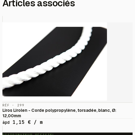
Articles associés
RÉF · 299
Liros Lirolen - Corde polypropylène, torsadée, blanc, Ø:
12,00mm
1,15
€
/ m
àpd