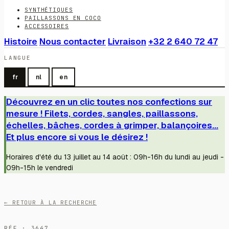
SYNTHÉTIQUES
PAILLASSONS EN COCO
ACCESSOIRES
Histoire
Nous contacter
Livraison
+32 2 640 72 47
LANGUE
fr
nl
en
Découvrez en un clic toutes nos confections sur
mesure ! Filets, cordes, sangles, paillassons,
échelles, bâches, cordes à grimper, balançoires...
Et plus encore si vous le désirez !
Horaires d'été du 13 juillet au 14 août : 09h-16h du lundi au jeudi -
09h-15h le vendredi
← RETOUR À LA RECHERCHE
RÉF · 3647