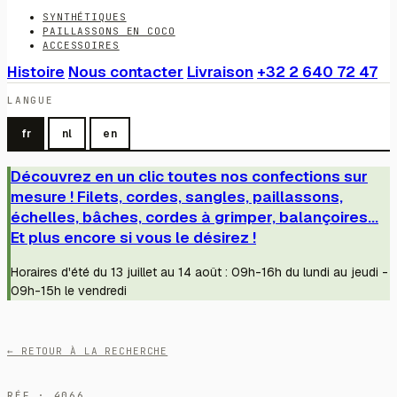
SYNTHÉTIQUES
PAILLASSONS EN COCO
ACCESSOIRES
Histoire
Nous contacter
Livraison
+32 2 640 72 47
LANGUE
fr
nl
en
Découvrez en un clic toutes nos confections sur
mesure ! Filets, cordes, sangles, paillassons,
échelles, bâches, cordes à grimper, balançoires...
Et plus encore si vous le désirez !
Horaires d'été du 13 juillet au 14 août : 09h-16h du lundi au jeudi -
09h-15h le vendredi
← RETOUR À LA RECHERCHE
RÉF · 4066