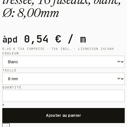
tressée, 16 fuseaux, blanc,
Ø: 8,00mm
0,54
€
/ m
àpd
0,65
€
TVA COMPRISE · TVA INCL. · LIVRAISON 24/48H
COULEUR
TAILLE
QUANTITÉ
M