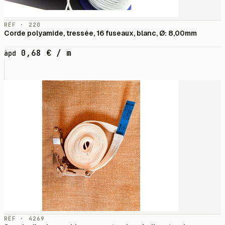
RÉF · 220
Corde polyamide, tressée, 16 fuseaux, blanc, Ø: 8,00mm
0,68
€
/ m
àpd
RÉF · 4269