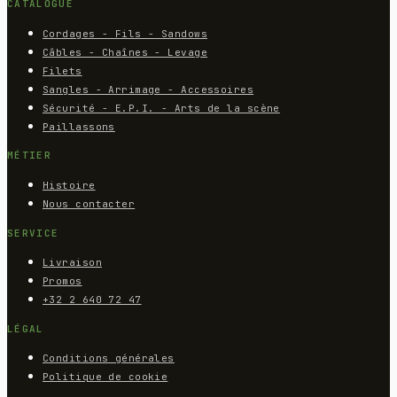
CATALOGUE
Cordages - Fils - Sandows
Câbles - Chaînes - Levage
Filets
Sangles - Arrimage - Accessoires
Sécurité - E.P.I. - Arts de la scène
Paillassons
MÉTIER
Histoire
Nous contacter
SERVICE
Livraison
Promos
+32 2 640 72 47
LÉGAL
Conditions générales
Politique de cookie