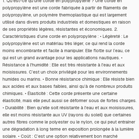
1. Qu'est-ce qu'une corde en polypropylène ? Une corde en
polypropylène est une corde fabriquée à partir de filaments de
polypropylène, un polymère thermoplastique qui est largement
utilisé dans divers produits industriels et domestiques en raison
de ses propriétés légères, résistantes et économiques. 2.
Caractéristiques d’une corde en polypropylène : • Légèreté : Le
polypropylène est un matériau très léger, ce qui rend la corde
moins encombrante et facile à manipuler. Elle flotte sur l’eau, ce
qui est un grand avantage pour les applications nautiques. •
Résistance à l'humidité : Elle est très résistante à l'eau et aux
moisissures. C’est un choix privilégié pour les environnements
humides ou marins. • Bonne résistance chimique : Elle résiste bien
aux acides et aux bases faibles, ainsi qu’à de nombreux produits
chimiques. • Élasticité : Cette corde présente une certaine
élasticité, mais elle peut aussi se déformer sous de fortes charges.
• Durabilité : Bien qu'elle soit résistante à l'eau et aux moisissures,
elle est moins résistante aux UV (rayons du soleil) que certaines
autres fibres comme le polyester ou le nylon, ce qui peut entraîner
une dégradation à long terme en exposition prolongée à la lumière
solaire. • Coût : C’est une option relativement bon marché