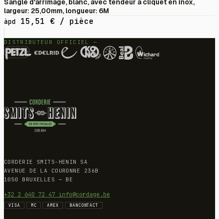
Sangle d'arrimage, blanc, avec tendeur à cliquet en inox,
largeur: 25,00mm, longueur: 6M
15,51
€
/ pièce
àpd
DISTRIBUTEUR OFFICIEL —
CORDERIE SMITS-HENIN SA
AVENUE DE LA COURONNE 236B
1050 BRUXELLES — BE
+32 2 640 72 47
info@cordage.be
VISA
MC
AMEX
BANCONTACT