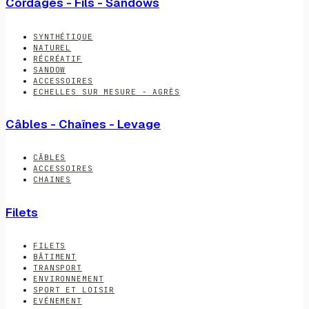
Cordages - Fils - Sandows
SYNTHÉTIQUE
NATUREL
RÉCRÉATIF
SANDOW
ACCESSOIRES
ECHELLES SUR MESURE - AGRÈS
Câbles - Chaînes - Levage
CÂBLES
ACCESSOIRES
CHAINES
Filets
FILETS
BÂTIMENT
TRANSPORT
ENVIRONNEMENT
SPORT ET LOISIR
EVÉNEMENT