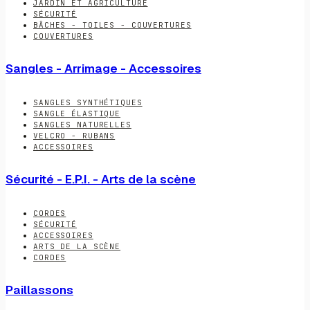
JARDIN ET AGRICULTURE
SÉCURITÉ
BÂCHES - TOILES - COUVERTURES
COUVERTURES
Sangles - Arrimage - Accessoires
SANGLES SYNTHÉTIQUES
SANGLE ÉLASTIQUE
SANGLES NATURELLES
VELCRO - RUBANS
ACCESSOIRES
Sécurité - E.P.I. - Arts de la scène
CORDES
SÉCURITÉ
ACCESSOIRES
ARTS DE LA SCÈNE
CORDES
Paillassons