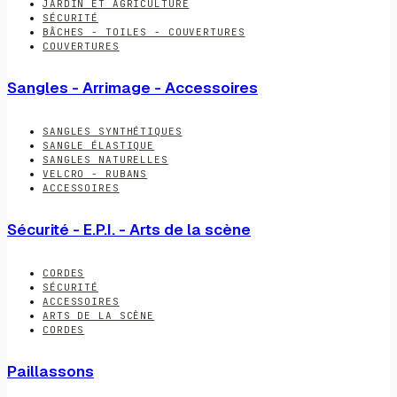
JARDIN ET AGRICULTURE
SÉCURITÉ
BÂCHES - TOILES - COUVERTURES
COUVERTURES
Sangles - Arrimage - Accessoires
SANGLES SYNTHÉTIQUES
SANGLE ÉLASTIQUE
SANGLES NATURELLES
VELCRO - RUBANS
ACCESSOIRES
Sécurité - E.P.I. - Arts de la scène
CORDES
SÉCURITÉ
ACCESSOIRES
ARTS DE LA SCÈNE
CORDES
Paillassons