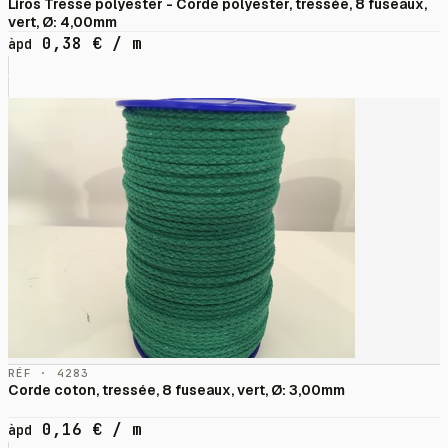
Liros Tresse polyester - Corde polyester, tressée, 8 fuseaux,
vert, Ø: 4,00mm
0,38
€
/ m
àpd
RÉF · 4283
Corde coton, tressée, 8 fuseaux, vert, Ø: 3,00mm
0,16
€
/ m
àpd