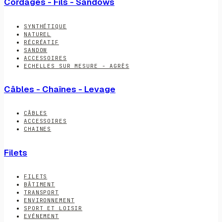
Cordages - Fils - Sandows
SYNTHÉTIQUE
NATUREL
RÉCRÉATIF
SANDOW
ACCESSOIRES
ECHELLES SUR MESURE - AGRÈS
Câbles - Chaînes - Levage
CÂBLES
ACCESSOIRES
CHAINES
Filets
FILETS
BÂTIMENT
TRANSPORT
ENVIRONNEMENT
SPORT ET LOISIR
EVÉNEMENT