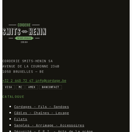
CORDERIE SMITS-HENIN SA
AVENUE DE LA COURONNE 236B
1050 BRUXELLES — BE
+32 2 640 72 47
info@cordage.be
VISA
MC
AMEX
BANCONTACT
CATALOGUE
Cordages - Fils - Sandows
Câbles - Chaînes - Levage
Filets
Sangles - Arrimage - Accessoires
Sécurité - E.P.I. - Arts de la scène