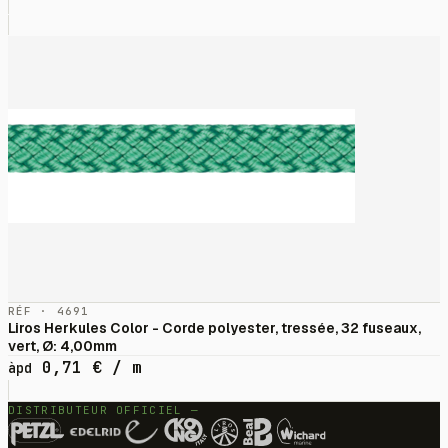
RÉF · 4691
Liros Herkules Color - Corde polyester, tressée, 32 fuseaux,
vert, Ø: 4,00mm
0,71
€
/ m
àpd
DISTRIBUTEUR OFFICIEL —