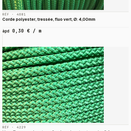
RÉF · 4081
Corde polyester, tressée, fluo vert, Ø: 4,00mm
0,30
€
/ m
àpd
RÉF · 4229