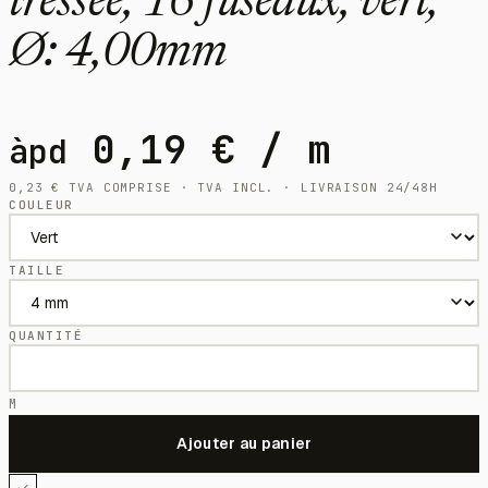
tressée, 16 fuseaux, vert,
Ø: 4,00mm
0,19
€
/ m
àpd
0,23
€
TVA COMPRISE · TVA INCL. · LIVRAISON 24/48H
COULEUR
TAILLE
QUANTITÉ
M