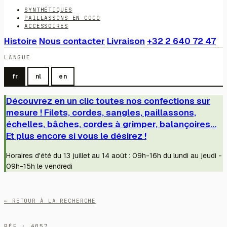
SYNTHÉTIQUES
PAILLASSONS EN COCO
ACCESSOIRES
Histoire
Nous contacter
Livraison
+32 2 640 72 47
LANGUE
fr
nl
en
Découvrez en un clic toutes nos confections sur
mesure ! Filets, cordes, sangles, paillassons,
échelles, bâches, cordes à grimper, balançoires...
Et plus encore si vous le désirez !
Horaires d'été du 13 juillet au 14 août : 09h-16h du lundi au jeudi -
09h-15h le vendredi
← RETOUR À LA RECHERCHE
RÉF · 4057