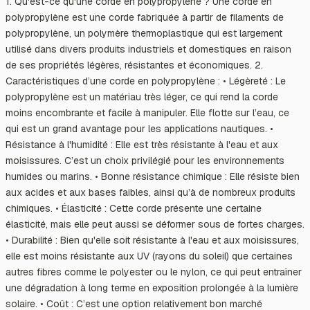
1. Qu'est-ce qu'une corde en polypropylène ? Une corde en
polypropylène est une corde fabriquée à partir de filaments de
polypropylène, un polymère thermoplastique qui est largement
utilisé dans divers produits industriels et domestiques en raison
de ses propriétés légères, résistantes et économiques. 2.
Caractéristiques d’une corde en polypropylène : • Légèreté : Le
polypropylène est un matériau très léger, ce qui rend la corde
moins encombrante et facile à manipuler. Elle flotte sur l’eau, ce
qui est un grand avantage pour les applications nautiques. •
Résistance à l'humidité : Elle est très résistante à l'eau et aux
moisissures. C’est un choix privilégié pour les environnements
humides ou marins. • Bonne résistance chimique : Elle résiste bien
aux acides et aux bases faibles, ainsi qu’à de nombreux produits
chimiques. • Élasticité : Cette corde présente une certaine
élasticité, mais elle peut aussi se déformer sous de fortes charges.
• Durabilité : Bien qu'elle soit résistante à l'eau et aux moisissures,
elle est moins résistante aux UV (rayons du soleil) que certaines
autres fibres comme le polyester ou le nylon, ce qui peut entraîner
une dégradation à long terme en exposition prolongée à la lumière
solaire. • Coût : C’est une option relativement bon marché