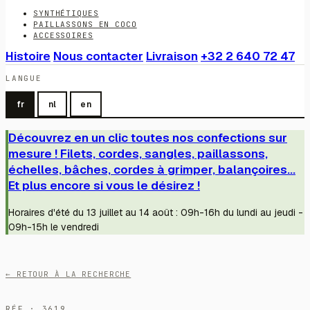
SYNTHÉTIQUES
PAILLASSONS EN COCO
ACCESSOIRES
Histoire
Nous contacter
Livraison
+32 2 640 72 47
LANGUE
fr
nl
en
Découvrez en un clic toutes nos confections sur
mesure ! Filets, cordes, sangles, paillassons,
échelles, bâches, cordes à grimper, balançoires...
Et plus encore si vous le désirez !
Horaires d'été du 13 juillet au 14 août : 09h-16h du lundi au jeudi -
09h-15h le vendredi
← RETOUR À LA RECHERCHE
RÉF · 3619