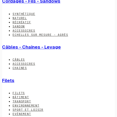
Cordages - Fils - Sandows
SYNTHÉTIQUE
NATUREL
RÉCRÉATIF
SANDOW
ACCESSOIRES
ECHELLES SUR MESURE - AGRÈS
Câbles - Chaînes - Levage
CÂBLES
ACCESSOIRES
CHAINES
Filets
FILETS
BÂTIMENT
TRANSPORT
ENVIRONNEMENT
SPORT ET LOISIR
EVÉNEMENT