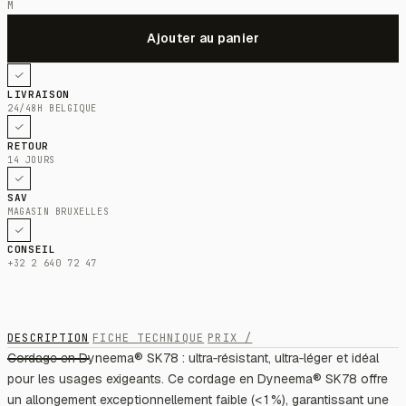
M
LIVRAISON
24/48H BELGIQUE
RETOUR
14 JOURS
SAV
MAGASIN BRUXELLES
CONSEIL
+32 2 640 72 47
DESCRIPTION
FICHE TECHNIQUE
PRIX /
Cordage en Dyneema® SK78 : ultra‑résistant, ultra‑léger et idéal
pour les usages exigeants. Ce cordage en Dyneema® SK78 offre
un allongement exceptionnellement faible (< 1 %), garantissant une