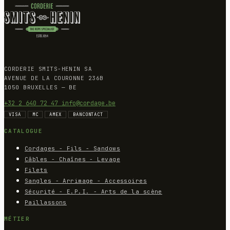
CORDERIE SMITS-HENIN SA
AVENUE DE LA COURONNE 236B
1050 BRUXELLES — BE
+32 2 640 72 47
info@cordage.be
VISA
MC
AMEX
BANCONTACT
CATALOGUE
Cordages - Fils - Sandows
Câbles - Chaînes - Levage
Filets
Sangles - Arrimage - Accessoires
Sécurité - E.P.I. - Arts de la scène
Paillassons
MÉTIER