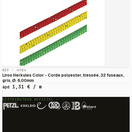
RÉF · 4704
Liros Herkules Color - Corde polyester, tressée, 32 fuseaux,
gris, Ø: 6,00mm
1,31
€
/ m
àpd
DISTRIBUTEUR OFFICIEL —