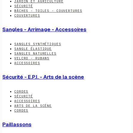
JARDIN ET AGRICULTURE
SÉCURITÉ
BÂCHES - TOILES - COUVERTURES
COUVERTURES
Sangles - Arrimage - Accessoires
SANGLES SYNTHÉTIQUES
SANGLE ÉLASTIQUE
SANGLES NATURELLES
VELCRO - RUBANS
ACCESSOIRES
Sécurité - E.P.I. - Arts de la scène
CORDES
SÉCURITÉ
ACCESSOIRES
ARTS DE LA SCÈNE
CORDES
Paillassons