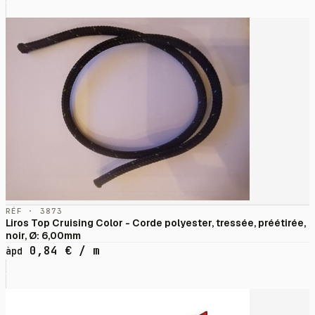
RÉF · 3873
Liros Top Cruising Color - Corde polyester, tressée, préétirée,
noir, Ø: 6,00mm
0,84
€
/ m
àpd