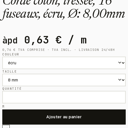
Corde coton, tressée, 16
fuseaux, écru, Ø: 8,00mm
0,63
€
/ m
àpd
0,76
€
TVA COMPRISE · TVA INCL. · LIVRAISON 24/48H
COULEUR
TAILLE
QUANTITÉ
M