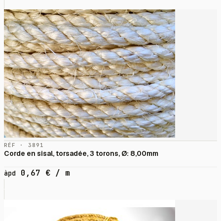
RÉF · 3891
Corde en sisal, torsadée, 3 torons, Ø: 8,00mm
0,67
€
/ m
àpd