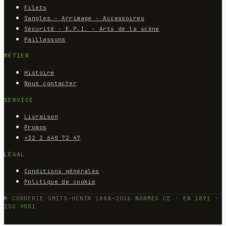
Filets
Sangles - Arrimage - Accessoires
Sécurité - E.P.I. - Arts de la scène
Paillassons
MÉTIER
Histoire
Nous contacter
SERVICE
Livraison
Promos
+32 2 640 72 47
LÉGAL
Conditions générales
Politique de cookie
© CORDERIE SMITS-HENIN 1888—2026
NORMES CE · EN 1891 ·
ISO 9001