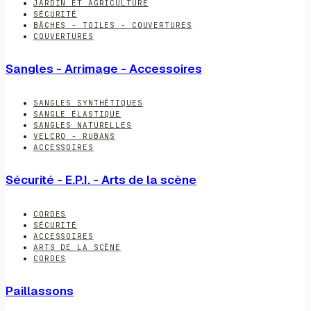
JARDIN ET AGRICULTURE
SÉCURITÉ
BÂCHES - TOILES - COUVERTURES
COUVERTURES
Sangles - Arrimage - Accessoires
SANGLES SYNTHÉTIQUES
SANGLE ÉLASTIQUE
SANGLES NATURELLES
VELCRO - RUBANS
ACCESSOIRES
Sécurité - E.P.I. - Arts de la scène
CORDES
SÉCURITÉ
ACCESSOIRES
ARTS DE LA SCÈNE
CORDES
Paillassons