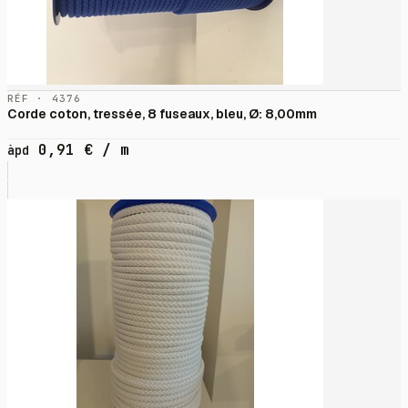
RÉF · 4376
Corde coton, tressée, 8 fuseaux, bleu, Ø: 8,00mm
0,91
€
/ m
àpd