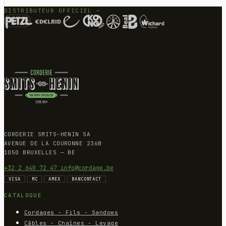
DISTRIBUTEUR OFFICIEL —
CORDERIE SMITS-HENIN SA
AVENUE DE LA COURONNE 236B
1050 BRUXELLES — BE
+32 2 640 72 47
info@cordage.be
VISA
MC
AMEX
BANCONTACT
CATALOGUE
Cordages - Fils - Sandows
Câbles - Chaînes - Levage