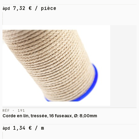
7,32
€
/ pièce
àpd
RÉF · 191
Corde en lin, tressée, 16 fuseaux, Ø: 8,00mm
1,34
€
/ m
àpd