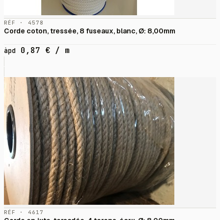
RÉF · 4578
Corde coton, tressée, 8 fuseaux, blanc, Ø: 8,00mm
0,87
€
/ m
àpd
RÉF · 4617