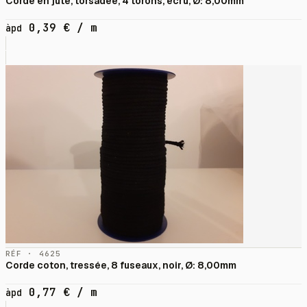
Corde en jute, torsadée, 4 torons, écru, Ø: 8,00mm
0,39
€
/ m
àpd
RÉF · 4625
Corde coton, tressée, 8 fuseaux, noir, Ø: 8,00mm
0,77
€
/ m
àpd