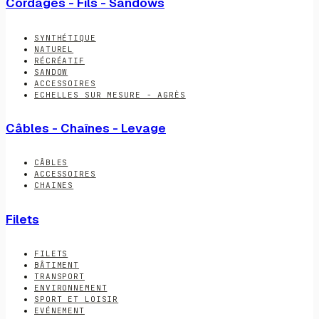
Cordages - Fils - Sandows
SYNTHÉTIQUE
NATUREL
RÉCRÉATIF
SANDOW
ACCESSOIRES
ECHELLES SUR MESURE - AGRÈS
Câbles - Chaînes - Levage
CÂBLES
ACCESSOIRES
CHAINES
Filets
FILETS
BÂTIMENT
TRANSPORT
ENVIRONNEMENT
SPORT ET LOISIR
EVÉNEMENT