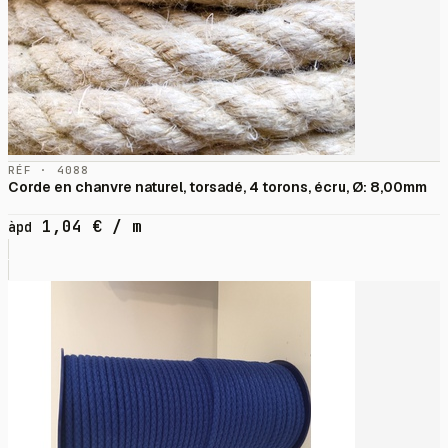
RÉF · 4088
Corde en chanvre naturel, torsadé, 4 torons, écru, Ø: 8,00mm
1,04
€
/ m
àpd