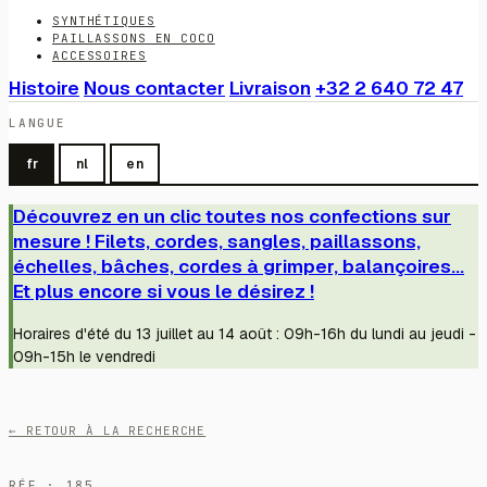
SYNTHÉTIQUES
PAILLASSONS EN COCO
ACCESSOIRES
Histoire
Nous contacter
Livraison
+32 2 640 72 47
LANGUE
fr
nl
en
Découvrez en un clic toutes nos confections sur
mesure ! Filets, cordes, sangles, paillassons,
échelles, bâches, cordes à grimper, balançoires...
Et plus encore si vous le désirez !
Horaires d'été du 13 juillet au 14 août : 09h-16h du lundi au jeudi -
09h-15h le vendredi
← RETOUR À LA RECHERCHE
RÉF · 185