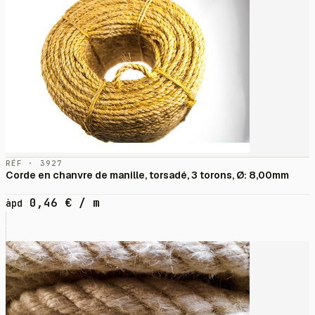
RÉF · 3927
Corde en chanvre de manille, torsadé, 3 torons, Ø: 8,00mm
0,46
€
/ m
àpd