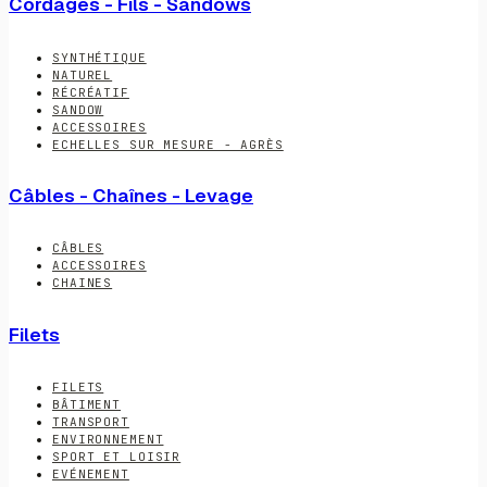
Cordages - Fils - Sandows
SYNTHÉTIQUE
NATUREL
RÉCRÉATIF
SANDOW
ACCESSOIRES
ECHELLES SUR MESURE - AGRÈS
Câbles - Chaînes - Levage
CÂBLES
ACCESSOIRES
CHAINES
Filets
FILETS
BÂTIMENT
TRANSPORT
ENVIRONNEMENT
SPORT ET LOISIR
EVÉNEMENT