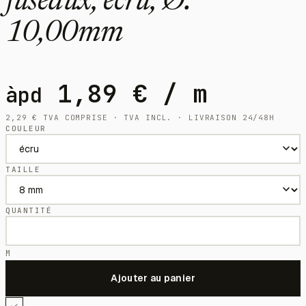
fuseaux, écru, Ø:
10,00mm
1,89
€
/ m
àpd
2,29
€
TVA COMPRISE · TVA INCL. · LIVRAISON 24/48H
COULEUR
TAILLE
QUANTITÉ
M