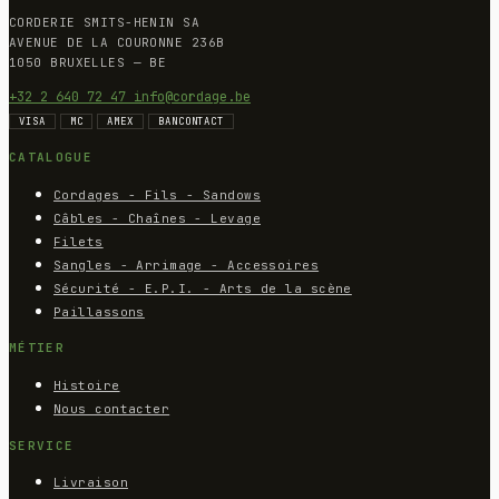
CORDERIE SMITS-HENIN SA
AVENUE DE LA COURONNE 236B
1050 BRUXELLES — BE
+32 2 640 72 47
info@cordage.be
VISA
MC
AMEX
BANCONTACT
CATALOGUE
Cordages - Fils - Sandows
Câbles - Chaînes - Levage
Filets
Sangles - Arrimage - Accessoires
Sécurité - E.P.I. - Arts de la scène
Paillassons
MÉTIER
Histoire
Nous contacter
SERVICE
Livraison