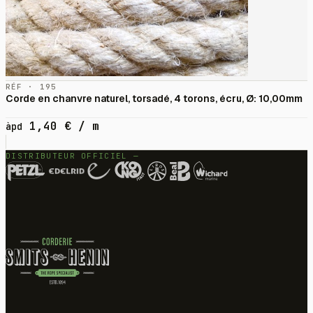
RÉF · 195
Corde en chanvre naturel, torsadé, 4 torons, écru, Ø: 10,00mm
1,40
€
/ m
àpd
DISTRIBUTEUR OFFICIEL —