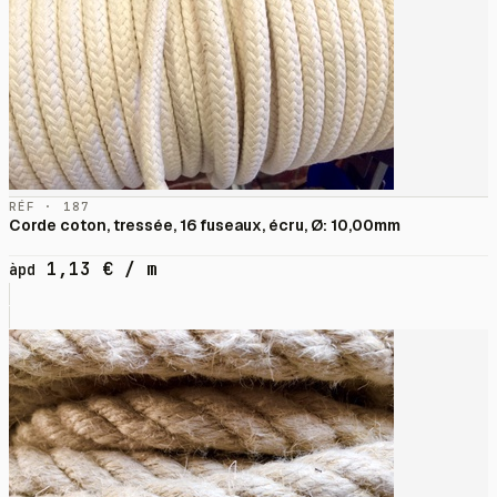
RÉF · 187
Corde coton, tressée, 16 fuseaux, écru, Ø: 10,00mm
1,13
€
/ m
àpd