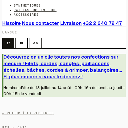
SYNTHÉTIQUES
PAILLASSONS EN COCO
ACCESSOIRES
Histoire
Nous contacter
Livraison
+32 2 640 72 47
LANGUE
fr
nl
en
Découvrez en un clic toutes nos confections sur
mesure ! Filets, cordes, sangles, paillassons,
échelles, bâches, cordes à grimper, balançoires...
Et plus encore si vous le désirez !
Horaires d'été du 13 juillet au 14 août : 09h-16h du lundi au jeudi -
09h-15h le vendredi
← RETOUR À LA RECHERCHE
RÉF · 4621