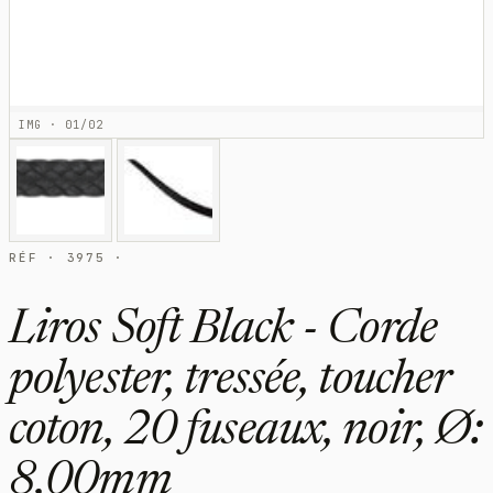
IMG · 01/02
RÉF · 3975 ·
Liros Soft Black - Corde
polyester, tressée, toucher
coton, 20 fuseaux, noir, Ø:
8,00mm