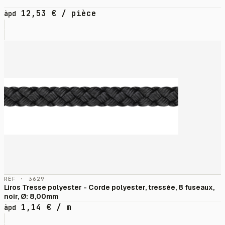
12,53
€
/ pièce
àpd
RÉF · 3629
Liros Tresse polyester - Corde polyester, tressée, 8 fuseaux,
noir, Ø: 8,00mm
1,14
€
/ m
àpd