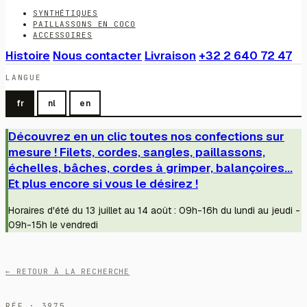
SYNTHÉTIQUES
PAILLASSONS EN COCO
ACCESSOIRES
Histoire
Nous contacter
Livraison
+32 2 640 72 47
LANGUE
fr
nl
en
Découvrez en un clic toutes nos confections sur
mesure ! Filets, cordes, sangles, paillassons,
échelles, bâches, cordes à grimper, balançoires...
Et plus encore si vous le désirez !
Horaires d'été du 13 juillet au 14 août : 09h-16h du lundi au jeudi -
09h-15h le vendredi
← RETOUR À LA RECHERCHE
RÉF · 3975