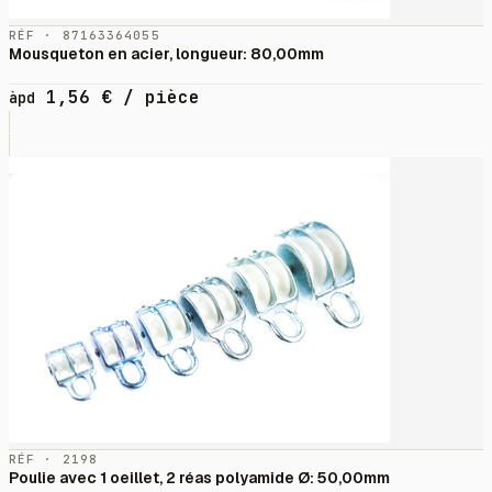
RÉF · 87163364055
Mousqueton en acier, longueur: 80,00mm
1,56
€
/ pièce
àpd
RÉF · 2198
Poulie avec 1 oeillet, 2 réas polyamide Ø: 50,00mm