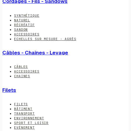
Cordages - Fils - Sandows
SYNTHÉTIQUE
NATUREL
RÉCRÉATIF
SANDOW
ACCESSOIRES
ECHELLES SUR MESURE - AGRÈS
Câbles - Chaînes - Levage
CÂBLES
ACCESSOIRES
CHAINES
Filets
FILETS
BÂTIMENT
TRANSPORT
ENVIRONNEMENT
SPORT ET LOISIR
EVÉNEMENT