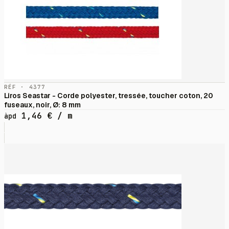
RÉF · 4377
Liros Seastar - Corde polyester, tressée, toucher coton, 20
fuseaux, noir, Ø: 8 mm
1,46
€
/ m
àpd