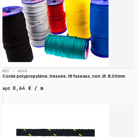
RÉF · 4065
Corde polypropylène, tressée, 16 fuseaux, noir, Ø: 8,00mm
0,64
€
/ m
àpd