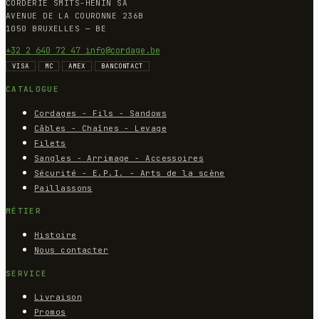
CORDERIE SMITS-HENIN SA
AVENUE DE LA COURONNE 236B
1050 BRUXELLES — BE
+32 2 640 72 47
info@cordage.be
VISA
MC
AMEX
BANCONTACT
CATALOGUE
Cordages - Fils - Sandows
Câbles - Chaînes - Levage
Filets
Sangles - Arrimage - Accessoires
Sécurité - E.P.I. - Arts de la scène
Paillassons
MÉTIER
Histoire
Nous contacter
SERVICE
Livraison
Promos