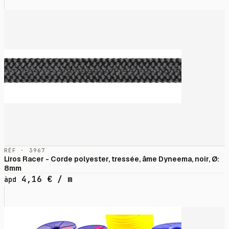
RÉF · 3967
Liros Racer - Corde polyester, tressée, âme Dyneema, noir, Ø:
8mm
4,16
€
/ m
àpd