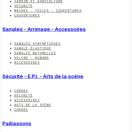
JARDIN ET AGRICULTURE
SÉCURITÉ
BÂCHES - TOILES - COUVERTURES
COUVERTURES
Sangles - Arrimage - Accessoires
SANGLES SYNTHÉTIQUES
SANGLE ÉLASTIQUE
SANGLES NATURELLES
VELCRO - RUBANS
ACCESSOIRES
Sécurité - E.P.I. - Arts de la scène
CORDES
SÉCURITÉ
ACCESSOIRES
ARTS DE LA SCÈNE
CORDES
Paillassons