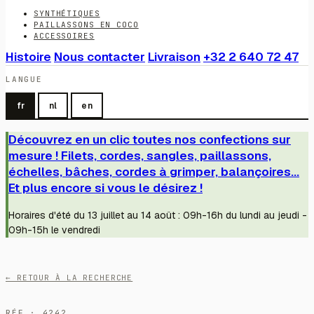
SYNTHÉTIQUES
PAILLASSONS EN COCO
ACCESSOIRES
Histoire
Nous contacter
Livraison
+32 2 640 72 47
LANGUE
fr
nl
en
Découvrez en un clic toutes nos confections sur
mesure ! Filets, cordes, sangles, paillassons,
échelles, bâches, cordes à grimper, balançoires...
Et plus encore si vous le désirez !
Horaires d'été du 13 juillet au 14 août : 09h-16h du lundi au jeudi -
09h-15h le vendredi
← RETOUR À LA RECHERCHE
RÉF · 4242