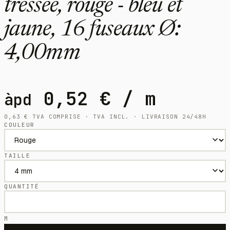
tressée, rouge - bleu et
jaune, 16 fuseaux Ø:
4,00mm
0,52
€
/ m
àpd
0,63
€
TVA COMPRISE · TVA INCL. · LIVRAISON 24/48H
COULEUR
TAILLE
QUANTITÉ
M