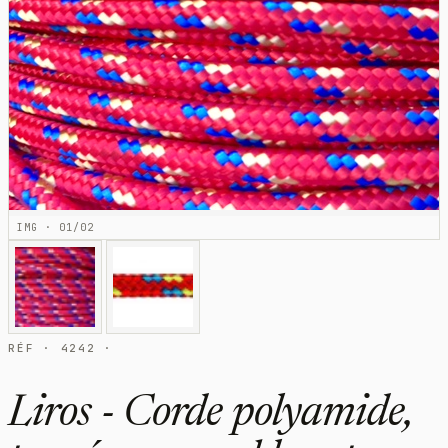
IMG · 01/02
RÉF · 4242 ·
Liros - Corde polyamide,