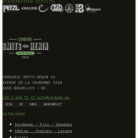
DISTRIBUTEUR OFFICIEL —
CORDERIE SMITS-HENIN SA
AVENUE DE LA COURONNE 236B
1050 BRUXELLES — BE
+32 2 640 72 47
info@cordage.be
VISA
MC
AMEX
BANCONTACT
CATALOGUE
Cordages - Fils - Sandows
Câbles - Chaînes - Levage
Filets