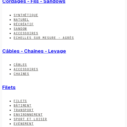
Cordages - Fils - Sandows
SYNTHÉTIQUE
NATUREL
RÉCRÉATIF
SANDOW
ACCESSOIRES
ECHELLES SUR MESURE - AGRÈS
Câbles - Chaînes - Levage
CÂBLES
ACCESSOIRES
CHAINES
Filets
FILETS
BÂTIMENT
TRANSPORT
ENVIRONNEMENT
SPORT ET LOISIR
EVÉNEMENT