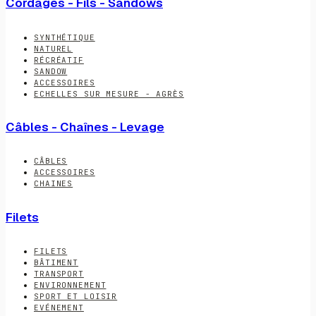
Cordages - Fils - Sandows
SYNTHÉTIQUE
NATUREL
RÉCRÉATIF
SANDOW
ACCESSOIRES
ECHELLES SUR MESURE - AGRÈS
Câbles - Chaînes - Levage
CÂBLES
ACCESSOIRES
CHAINES
Filets
FILETS
BÂTIMENT
TRANSPORT
ENVIRONNEMENT
SPORT ET LOISIR
EVÉNEMENT