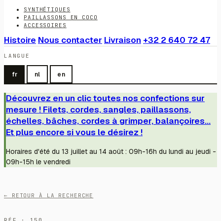
SYNTHÉTIQUES
PAILLASSONS EN COCO
ACCESSOIRES
Histoire
Nous contacter
Livraison
+32 2 640 72 47
LANGUE
fr
nl
en
Découvrez en un clic toutes nos confections sur
mesure ! Filets, cordes, sangles, paillassons,
échelles, bâches, cordes à grimper, balançoires...
Et plus encore si vous le désirez !
Horaires d'été du 13 juillet au 14 août : 09h-16h du lundi au jeudi -
09h-15h le vendredi
← RETOUR À LA RECHERCHE
RÉF · 150