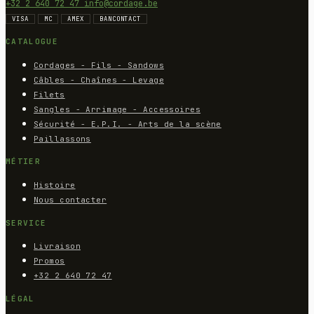
+32 2 640 72 47
info@cordage.be
VISA
MC
AMEX
BANCONTACT
CATALOGUE
Cordages - Fils - Sandows
Câbles - Chaînes - Levage
Filets
Sangles - Arrimage - Accessoires
Sécurité - E.P.I. - Arts de la scène
Paillassons
MÉTIER
Histoire
Nous contacter
SERVICE
Livraison
Promos
+32 2 640 72 47
LÉGAL