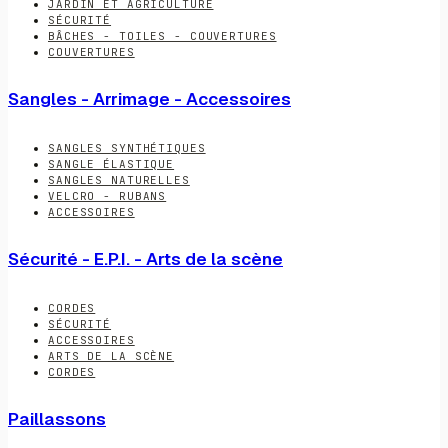
JARDIN ET AGRICULTURE
SÉCURITÉ
BÂCHES - TOILES - COUVERTURES
COUVERTURES
Sangles - Arrimage - Accessoires
SANGLES SYNTHÉTIQUES
SANGLE ÉLASTIQUE
SANGLES NATURELLES
VELCRO - RUBANS
ACCESSOIRES
Sécurité - E.P.I. - Arts de la scène
CORDES
SÉCURITÉ
ACCESSOIRES
ARTS DE LA SCÈNE
CORDES
Paillassons