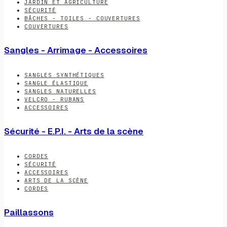
JARDIN ET AGRICULTURE
SÉCURITÉ
BÂCHES - TOILES - COUVERTURES
COUVERTURES
Sangles - Arrimage - Accessoires
SANGLES SYNTHÉTIQUES
SANGLE ÉLASTIQUE
SANGLES NATURELLES
VELCRO - RUBANS
ACCESSOIRES
Sécurité - E.P.I. - Arts de la scène
CORDES
SÉCURITÉ
ACCESSOIRES
ARTS DE LA SCÈNE
CORDES
Paillassons