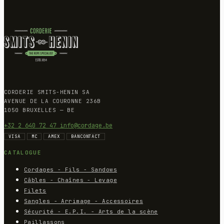
CORDERIE SMITS-HENIN SA
AVENUE DE LA COURONNE 236B
1050 BRUXELLES — BE
+32 2 640 72 47
info@cordage.be
VISA
MC
AMEX
BANCONTACT
CATALOGUE
Cordages - Fils - Sandows
Câbles - Chaînes - Levage
Filets
Sangles - Arrimage - Accessoires
Sécurité - E.P.I. - Arts de la scène
Paillassons