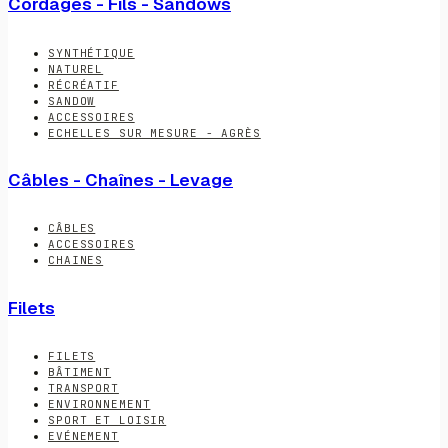
Cordages - Fils - Sandows
SYNTHÉTIQUE
NATUREL
RÉCRÉATIF
SANDOW
ACCESSOIRES
ECHELLES SUR MESURE - AGRÈS
Câbles - Chaînes - Levage
CÂBLES
ACCESSOIRES
CHAINES
Filets
FILETS
BÂTIMENT
TRANSPORT
ENVIRONNEMENT
SPORT ET LOISIR
EVÉNEMENT