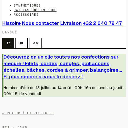
SYNTHÉTIQUES
PAILLASSONS EN COCO
ACCESSOIRES
Histoire
Nous contacter
Livraison
+32 2 640 72 47
LANGUE
fr
nl
en
Découvrez en un clic toutes nos confections sur
mesure ! Filets, cordes, sangles, paillassons,
échelles, bâches, cordes à grimper, balançoires...
Et plus encore si vous le désirez !
Horaires d'été du 13 juillet au 14 août : 09h-16h du lundi au jeudi -
09h-15h le vendredi
← RETOUR À LA RECHERCHE
RÉF · 4365