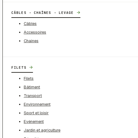
→
CÂBLES - CHAÎNES - LEVAGE
Câbles
Accessoires
Chaines
→
FILETS
Filets
Bâtiment
Transport
Environnement
Sport et loisir
Evénement
Jardin et agriculture