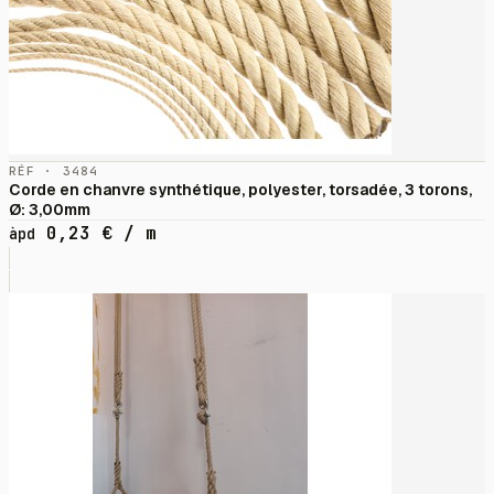
RÉF · 3484
Corde en chanvre synthétique, polyester, torsadée, 3 torons,
Ø: 3,00mm
0,23
€
/ m
àpd