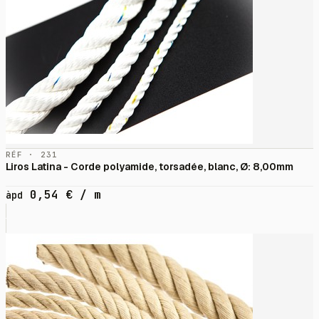
RÉF · 231
Liros Latina - Corde polyamide, torsadée, blanc, Ø: 8,00mm
0,54
€
/ m
àpd