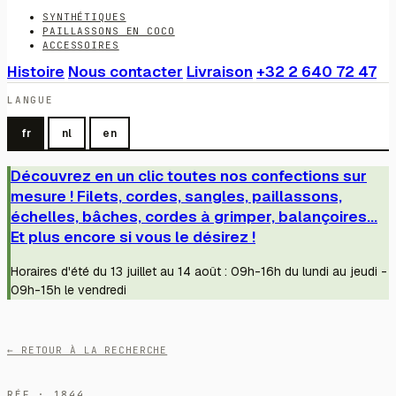
SYNTHÉTIQUES
PAILLASSONS EN COCO
ACCESSOIRES
Histoire
Nous contacter
Livraison
+32 2 640 72 47
LANGUE
fr
nl
en
Découvrez en un clic toutes nos confections sur
mesure ! Filets, cordes, sangles, paillassons,
échelles, bâches, cordes à grimper, balançoires...
Et plus encore si vous le désirez !
Horaires d'été du 13 juillet au 14 août : 09h-16h du lundi au jeudi -
09h-15h le vendredi
← RETOUR À LA RECHERCHE
RÉF · 1844