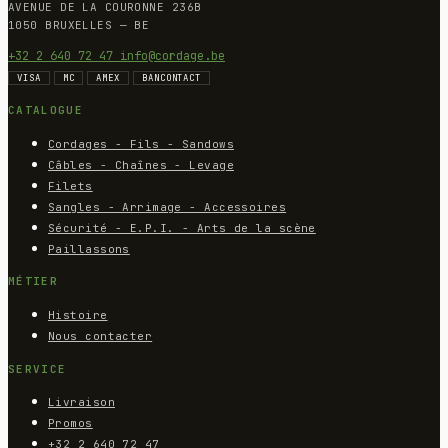
AVENUE DE LA COURONNE 236B
1050 BRUXELLES — BE
+32 2 640 72 47
info@cordage.be
VISA
MC
AMEX
BANCONTACT
CATALOGUE
Cordages - Fils - Sandows
Câbles - Chaînes - Levage
Filets
Sangles - Arrimage - Accessoires
Sécurité - E.P.I. - Arts de la scène
Paillassons
MÉTIER
Histoire
Nous contacter
SERVICE
Livraison
Promos
+32 2 640 72 47