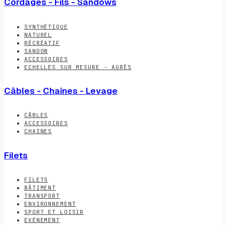
Cordages - Fils - Sandows
SYNTHÉTIQUE
NATUREL
RÉCRÉATIF
SANDOW
ACCESSOIRES
ECHELLES SUR MESURE - AGRÈS
Câbles - Chaînes - Levage
CÂBLES
ACCESSOIRES
CHAINES
Filets
FILETS
BÂTIMENT
TRANSPORT
ENVIRONNEMENT
SPORT ET LOISIR
EVÉNEMENT