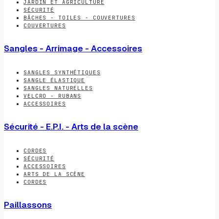
JARDIN ET AGRICULTURE
SÉCURITÉ
BÂCHES - TOILES - COUVERTURES
COUVERTURES
Sangles - Arrimage - Accessoires
SANGLES SYNTHÉTIQUES
SANGLE ÉLASTIQUE
SANGLES NATURELLES
VELCRO - RUBANS
ACCESSOIRES
Sécurité - E.P.I. - Arts de la scène
CORDES
SÉCURITÉ
ACCESSOIRES
ARTS DE LA SCÈNE
CORDES
Paillassons