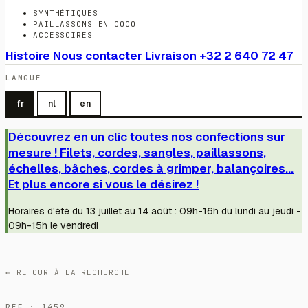
SYNTHÉTIQUES
PAILLASSONS EN COCO
ACCESSOIRES
Histoire
Nous contacter
Livraison
+32 2 640 72 47
LANGUE
fr
nl
en
Découvrez en un clic toutes nos confections sur
mesure ! Filets, cordes, sangles, paillassons,
échelles, bâches, cordes à grimper, balançoires...
Et plus encore si vous le désirez !
Horaires d'été du 13 juillet au 14 août : 09h-16h du lundi au jeudi -
09h-15h le vendredi
← RETOUR À LA RECHERCHE
RÉF · 1459