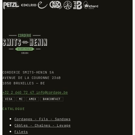
CORDERIE SMITS-HENIN SA
AVENUE DE LA COURONNE 236B
1050 BRUXELLES — BE
+32 2 640 72 47
info@cordage.be
VISA
MC
AMEX
BANCONTACT
CATALOGUE
Cordages - Fils - Sandows
Câbles - Chaînes - Levage
Filets