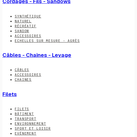
Cordages - Fils - Sandows
SYNTHÉTIQUE
NATUREL
RÉCRÉATIF
SANDOW
ACCESSOIRES
ECHELLES SUR MESURE - AGRÈS
Câbles - Chaînes - Levage
CÂBLES
ACCESSOIRES
CHAINES
Filets
FILETS
BÂTIMENT
TRANSPORT
ENVIRONNEMENT
SPORT ET LOISIR
EVÉNEMENT