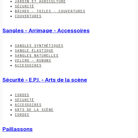
JARDIN ET AGRICULTURE
SÉCURITÉ
BÂCHES - TOILES - COUVERTURES
COUVERTURES
Sangles - Arrimage - Accessoires
SANGLES SYNTHÉTIQUES
SANGLE ÉLASTIQUE
SANGLES NATURELLES
VELCRO - RUBANS
ACCESSOIRES
Sécurité - E.P.I. - Arts de la scène
CORDES
SÉCURITÉ
ACCESSOIRES
ARTS DE LA SCÈNE
CORDES
Paillassons