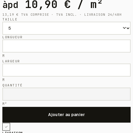
10,90
€
/ m²
àpd
13,19
€
TVA COMPRISE · TVA INCL. · LIVRAISON 24/48H
TAILLE
LONGUEUR
M
LARGEUR
M
QUANTITÉ
M²
LIVRAISON