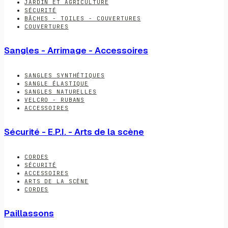
JARDIN ET AGRICULTURE
SÉCURITÉ
BÂCHES - TOILES - COUVERTURES
COUVERTURES
Sangles - Arrimage - Accessoires
SANGLES SYNTHÉTIQUES
SANGLE ÉLASTIQUE
SANGLES NATURELLES
VELCRO - RUBANS
ACCESSOIRES
Sécurité - E.P.I. - Arts de la scène
CORDES
SÉCURITÉ
ACCESSOIRES
ARTS DE LA SCÈNE
CORDES
Paillassons