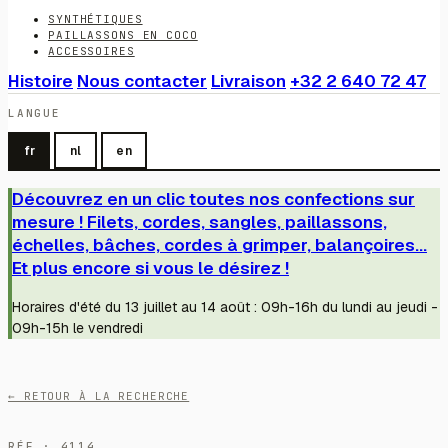
SYNTHÉTIQUES
PAILLASSONS EN COCO
ACCESSOIRES
Histoire
Nous contacter
Livraison
+32 2 640 72 47
LANGUE
fr
nl
en
Découvrez en un clic toutes nos confections sur
mesure ! Filets, cordes, sangles, paillassons,
échelles, bâches, cordes à grimper, balançoires...
Et plus encore si vous le désirez !
Horaires d'été du 13 juillet au 14 août : 09h-16h du lundi au jeudi -
09h-15h le vendredi
← RETOUR À LA RECHERCHE
RÉF · 4114