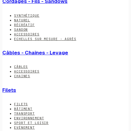
Cordages - Fils - Sandows
SYNTHÉTIQUE
NATUREL
RÉCRÉATIF
SANDOW
ACCESSOIRES
ECHELLES SUR MESURE - AGRÈS
Câbles - Chaînes - Levage
CÂBLES
ACCESSOIRES
CHAINES
Filets
FILETS
BÂTIMENT
TRANSPORT
ENVIRONNEMENT
SPORT ET LOISIR
EVÉNEMENT