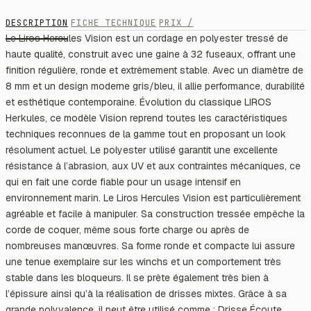
DESCRIPTION
FICHE TECHNIQUE
PRIX /
Le Liros Hercules Vision est un cordage en polyester tressé de
haute qualité, construit avec une gaine à 32 fuseaux, offrant une
finition régulière, ronde et extrêmement stable. Avec un diamètre de
8 mm et un design moderne gris/bleu, il allie performance, durabilité
et esthétique contemporaine. Évolution du classique LIROS
Herkules, ce modèle Vision reprend toutes les caractéristiques
techniques reconnues de la gamme tout en proposant un look
résolument actuel. Le polyester utilisé garantit une excellente
résistance à l’abrasion, aux UV et aux contraintes mécaniques, ce
qui en fait une corde fiable pour un usage intensif en
environnement marin. Le Liros Hercules Vision est particulièrement
agréable et facile à manipuler. Sa construction tressée empêche la
corde de coquer, même sous forte charge ou après de
nombreuses manœuvres. Sa forme ronde et compacte lui assure
une tenue exemplaire sur les winchs et un comportement très
stable dans les bloqueurs. Il se prête également très bien à
l’épissure ainsi qu’à la réalisation de drisses mixtes. Grâce à sa
grande polyvalence, il peut être utilisé comme : Drisse Écoute