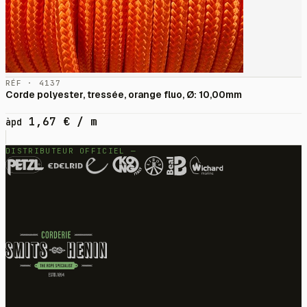
RÉF · 4137
Corde polyester, tressée, orange fluo, Ø: 10,00mm
1,67
€
/ m
àpd
DISTRIBUTEUR OFFICIEL —