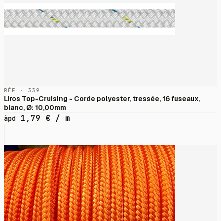
RÉF · 339
Liros Top-Cruising - Corde polyester, tressée, 16 fuseaux,
blanc, Ø: 10,00mm
1,79
€
/ m
àpd