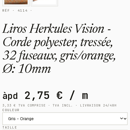
RÉF · 4114 ·
Liros Herkules Vision -
Corde polyester, tressée,
32 fuseaux, gris/orange,
Ø: 10mm
2,75
€
/ m
àpd
3,33
€
TVA COMPRISE · TVA INCL. · LIVRAISON 24/48H
COULEUR
TAILLE