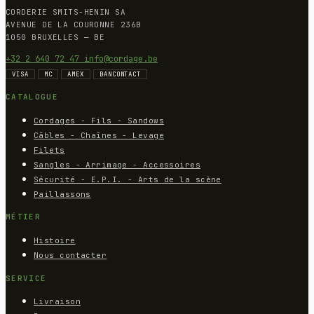
CORDERIE SMITS-HENIN SA
AVENUE DE LA COURONNE 236B
1050 BRUXELLES — BE
+32 2 640 72 47
info@cordage.be
VISA
MC
AMEX
BANCONTACT
CATALOGUE
Cordages - Fils - Sandows
Câbles - Chaînes - Levage
Filets
Sangles - Arrimage - Accessoires
Sécurité - E.P.I. - Arts de la scène
Paillassons
MÉTIER
Histoire
Nous contacter
SERVICE
Livraison