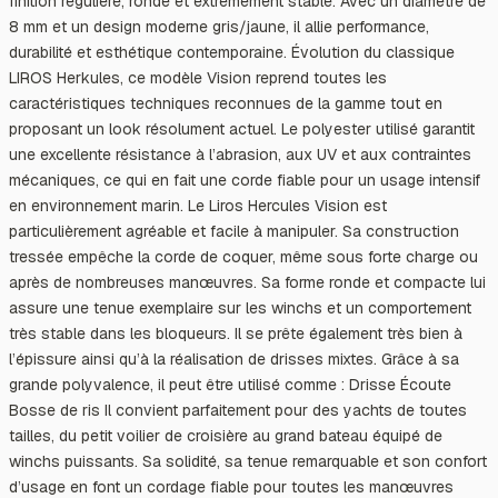
finition régulière, ronde et extrêmement stable. Avec un diamètre de
8 mm et un design moderne gris/jaune, il allie performance,
durabilité et esthétique contemporaine. Évolution du classique
LIROS Herkules, ce modèle Vision reprend toutes les
caractéristiques techniques reconnues de la gamme tout en
proposant un look résolument actuel. Le polyester utilisé garantit
une excellente résistance à l’abrasion, aux UV et aux contraintes
mécaniques, ce qui en fait une corde fiable pour un usage intensif
en environnement marin. Le Liros Hercules Vision est
particulièrement agréable et facile à manipuler. Sa construction
tressée empêche la corde de coquer, même sous forte charge ou
après de nombreuses manœuvres. Sa forme ronde et compacte lui
assure une tenue exemplaire sur les winchs et un comportement
très stable dans les bloqueurs. Il se prête également très bien à
l’épissure ainsi qu’à la réalisation de drisses mixtes. Grâce à sa
grande polyvalence, il peut être utilisé comme : Drisse Écoute
Bosse de ris Il convient parfaitement pour des yachts de toutes
tailles, du petit voilier de croisière au grand bateau équipé de
winchs puissants. Sa solidité, sa tenue remarquable et son confort
d’usage en font un cordage fiable pour toutes les manœuvres