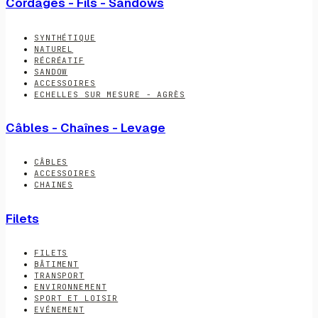
Cordages - Fils - Sandows
SYNTHÉTIQUE
NATUREL
RÉCRÉATIF
SANDOW
ACCESSOIRES
ECHELLES SUR MESURE - AGRÈS
Câbles - Chaînes - Levage
CÂBLES
ACCESSOIRES
CHAINES
Filets
FILETS
BÂTIMENT
TRANSPORT
ENVIRONNEMENT
SPORT ET LOISIR
EVÉNEMENT