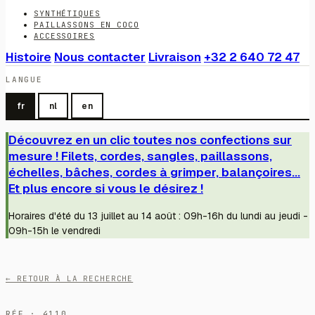
SYNTHÉTIQUES
PAILLASSONS EN COCO
ACCESSOIRES
Histoire
Nous contacter
Livraison
+32 2 640 72 47
LANGUE
fr
nl
en
Découvrez en un clic toutes nos confections sur
mesure ! Filets, cordes, sangles, paillassons,
échelles, bâches, cordes à grimper, balançoires...
Et plus encore si vous le désirez !
Horaires d'été du 13 juillet au 14 août : 09h-16h du lundi au jeudi -
09h-15h le vendredi
← RETOUR À LA RECHERCHE
RÉF · 4110