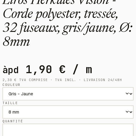
Liros Herkules Vision -
Corde polyester, tressée,
32 fuseaux, gris/jaune, Ø:
8mm
1,90
€
/ m
àpd
2,30
€
TVA COMPRISE · TVA INCL. · LIVRAISON 24/48H
COULEUR
TAILLE
QUANTITÉ