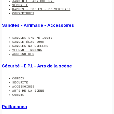
JARDIN ET AGRICULTURE
SÉCURITÉ
BÂCHES - TOILES - COUVERTURES
COUVERTURES
Sangles - Arrimage - Accessoires
SANGLES SYNTHÉTIQUES
SANGLE ÉLASTIQUE
SANGLES NATURELLES
VELCRO - RUBANS
ACCESSOIRES
Sécurité - E.P.I. - Arts de la scène
CORDES
SÉCURITÉ
ACCESSOIRES
ARTS DE LA SCÈNE
CORDES
Paillassons