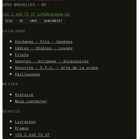
1050 BRUXELLES — BE
+32 2 640 72 47
info@cordage.be
VISA
MC
AMEX
BANCONTACT
CATALOGUE
Cordages - Fils - Sandows
Câbles - Chaînes - Levage
Filets
Sangles - Arrimage - Accessoires
Sécurité - E.P.I. - Arts de la scène
Paillassons
MÉTIER
Histoire
Nous contacter
SERVICE
Livraison
Promos
+32 2 640 72 47