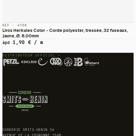
RÉF · 4708
Liros Herkules Color - Corde polyester, tressée, 32 fuseaux,
jaune, Ø: 8,00mm
1,90
€
/ m
àpd
DISTRIBUTEUR OFFICIEL —
CORDERIE SMITS-HENIN SA
AVENUE DE LA COURONNE 236B