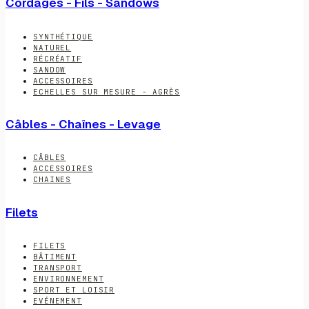
Cordages - Fils - Sandows
SYNTHÉTIQUE
NATUREL
RÉCRÉATIF
SANDOW
ACCESSOIRES
ECHELLES SUR MESURE - AGRÈS
Câbles - Chaînes - Levage
CÂBLES
ACCESSOIRES
CHAINES
Filets
FILETS
BÂTIMENT
TRANSPORT
ENVIRONNEMENT
SPORT ET LOISIR
EVÉNEMENT