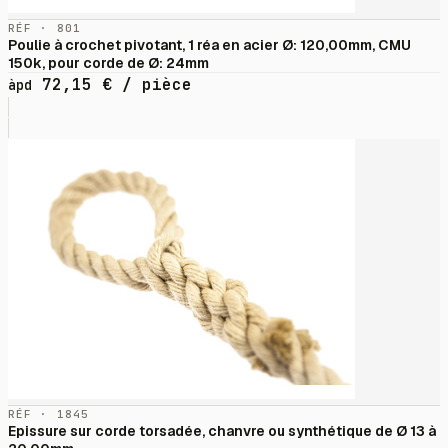
RÉF · 801
Poulie à crochet pivotant, 1 réa en acier Ø: 120,00mm, CMU
150k, pour corde de Ø: 24mm
72,15
€
/ pièce
àpd
RÉF · 1845
Epissure sur corde torsadée, chanvre ou synthétique de Ø 13 à