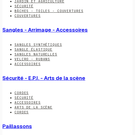
JARDIN ET AGRICULTURE
SÉCURITÉ
BÂCHES - TOILES - COUVERTURES
COUVERTURES
Sangles - Arrimage - Accessoires
SANGLES SYNTHÉTIQUES
SANGLE ÉLASTIQUE
SANGLES NATURELLES
VELCRO - RUBANS
ACCESSOIRES
Sécurité - E.P.I. - Arts de la scène
CORDES
SÉCURITÉ
ACCESSOIRES
ARTS DE LA SCÈNE
CORDES
Paillassons