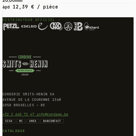
20,00mm
12,39
€
/ pièce
àpd
DISTRIBUTEUR OFFICIEL —
CORDERIE SMITS-HENIN SA
AVENUE DE LA COURONNE 236B
1050 BRUXELLES — BE
+32 2 640 72 47
info@cordage.be
VISA
MC
AMEX
BANCONTACT
CATALOGUE