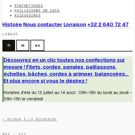
SYNTHÉTIQUES
PAILLASSONS EN COCO
ACCESSOIRES
Histoire
Nous contacter
Livraison
+32 2 640 72 47
LANGUE
fr
nl
en
Découvrez en un clic toutes nos confections sur
mesure ! Filets, cordes, sangles, paillassons,
échelles, bâches, cordes à grimper, balançoires...
Et plus encore si vous le désirez !
Horaires d'été du 13 juillet au 14 août : 09h-16h du lundi au jeudi -
09h-15h le vendredi
← RETOUR À LA RECHERCHE
RÉF · 237