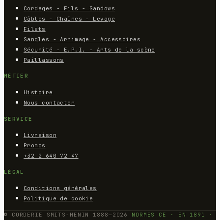
Cordages - Fils - Sandows
Câbles - Chaînes - Levage
Filets
Sangles - Arrimage - Accessoires
Sécurité - E.P.I. - Arts de la scène
Paillassons
MÉTIER
Histoire
Nous contacter
SERVICE
Livraison
Promos
+32 2 640 72 47
LÉGAL
Conditions générales
Politique de cookie
© CORDERIE SMITS-HENIN 1888—2026
NORMES CE · EN 1891 ·