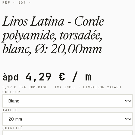
RÉF · 237 ·
Liros Latina - Corde
polyamide, torsadée,
blanc, Ø: 20,00mm
4,29
€
/ m
àpd
5,19
€
TVA COMPRISE · TVA INCL. · LIVRAISON 24/48H
COULEUR
TAILLE
QUANTITÉ