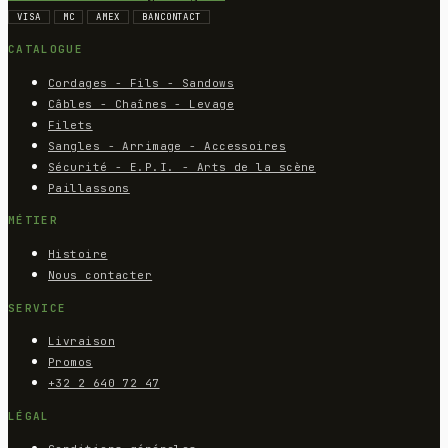
VISA
MC
AMEX
BANCONTACT
CATALOGUE
Cordages - Fils - Sandows
Câbles - Chaînes - Levage
Filets
Sangles - Arrimage - Accessoires
Sécurité - E.P.I. - Arts de la scène
Paillassons
MÉTIER
Histoire
Nous contacter
SERVICE
Livraison
Promos
+32 2 640 72 47
LÉGAL