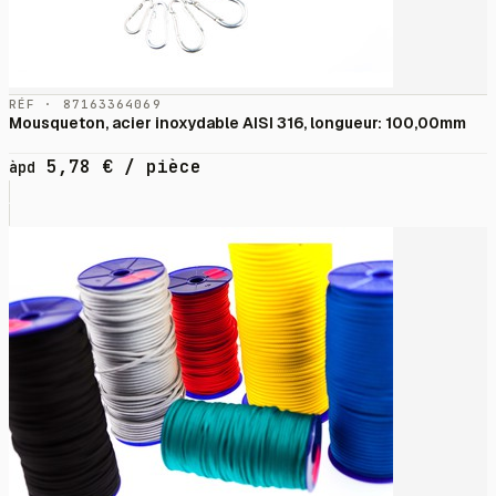
RÉF · 87163364069
Mousqueton, acier inoxydable AISI 316, longueur: 100,00mm
5,78
€
/ pièce
àpd