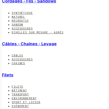
Cordages - Fils - Sandows
SYNTHÉTIQUE
NATUREL
RÉCRÉATIF
SANDOW
ACCESSOIRES
ECHELLES SUR MESURE - AGRÈS
Câbles - Chaînes - Levage
CÂBLES
ACCESSOIRES
CHAINES
Filets
FILETS
BÂTIMENT
TRANSPORT
ENVIRONNEMENT
SPORT ET LOISIR
EVÉNEMENT