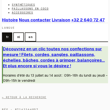
SYNTHÉTIQUES
PAILLASSONS EN COCO
ACCESSOIRES
Histoire
Nous contacter
Livraison
+32 2 640 72 47
LANGUE
fr
nl
en
Découvrez en un clic toutes nos confections sur
mesure ! Filets, cordes, sangles, paillassons,
échelles, bâches, cordes à grimper, balançoires...
Et plus encore si vous le désirez !
Horaires d'été du 13 juillet au 14 août : 09h-16h du lundi au jeudi -
09h-15h le vendredi
← RETOUR À LA RECHERCHE
RÉF · 87163364057