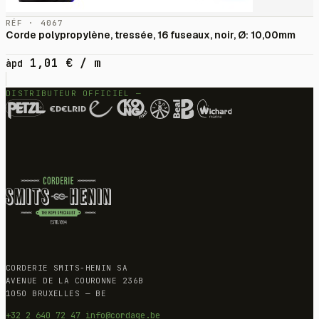
RÉF · 4067
Corde polypropylène, tressée, 16 fuseaux, noir, Ø: 10,00mm
1,01
€
/ m
àpd
DISTRIBUTEUR OFFICIEL —
CORDERIE SMITS-HENIN SA
AVENUE DE LA COURONNE 236B
1050 BRUXELLES — BE
+32 2 640 72 47
info@cordage.be