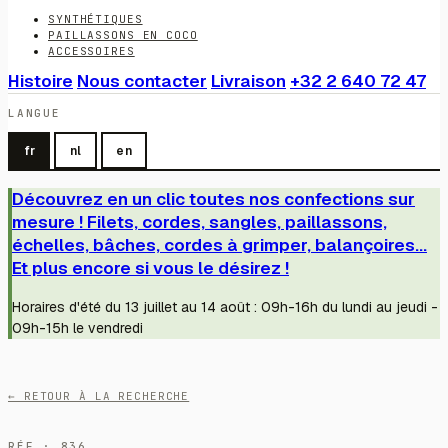
SYNTHÉTIQUES
PAILLASSONS EN COCO
ACCESSOIRES
Histoire
Nous contacter
Livraison
+32 2 640 72 47
LANGUE
fr
nl
en
Découvrez en un clic toutes nos confections sur
mesure ! Filets, cordes, sangles, paillassons,
échelles, bâches, cordes à grimper, balançoires...
Et plus encore si vous le désirez !
Horaires d'été du 13 juillet au 14 août : 09h-16h du lundi au jeudi -
09h-15h le vendredi
← RETOUR À LA RECHERCHE
RÉF · 836