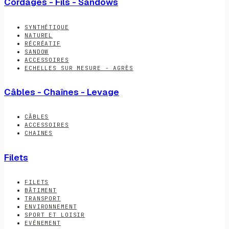
Cordages - Fils - Sandows
SYNTHÉTIQUE
NATUREL
RÉCRÉATIF
SANDOW
ACCESSOIRES
ECHELLES SUR MESURE - AGRÈS
Câbles - Chaînes - Levage
CÂBLES
ACCESSOIRES
CHAINES
Filets
FILETS
BÂTIMENT
TRANSPORT
ENVIRONNEMENT
SPORT ET LOISIR
EVÉNEMENT