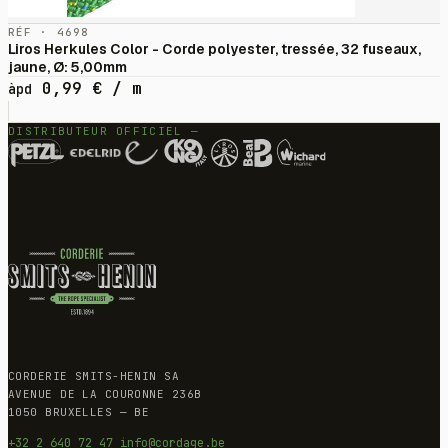
RÉF · 4698
Liros Herkules Color - Corde polyester, tressée, 32 fuseaux,
jaune, Ø: 5,00mm
0,99
€
/ m
àpd
DISTRIBUTEUR OFFICIEL —
CORDERIE SMITS-HENIN SA
AVENUE DE LA COURONNE 236B
1050 BRUXELLES — BE
+32 2 640 72 47
info@cordage.be