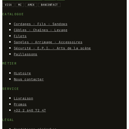
VISA
MC
AMEX
BANCONTACT
CATALOGUE
Cordages - Fils - Sandows
Câbles - Chaînes - Levage
Filets
Sangles - Arrimage - Accessoires
Sécurité - E.P.I. - Arts de la scène
Paillassons
MÉTIER
Histoire
Nous contacter
SERVICE
Livraison
Promos
+32 2 640 72 47
LÉGAL