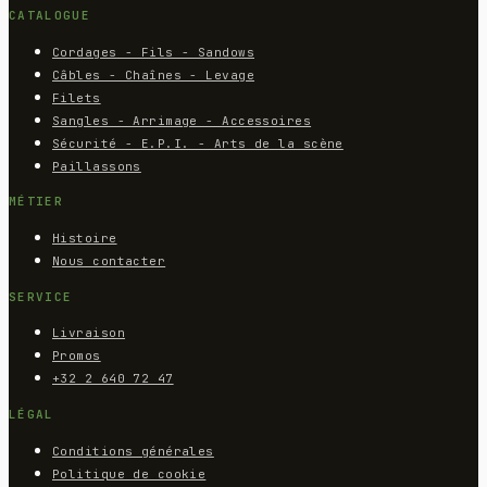
CATALOGUE
Cordages - Fils - Sandows
Câbles - Chaînes - Levage
Filets
Sangles - Arrimage - Accessoires
Sécurité - E.P.I. - Arts de la scène
Paillassons
MÉTIER
Histoire
Nous contacter
SERVICE
Livraison
Promos
+32 2 640 72 47
LÉGAL
Conditions générales
Politique de cookie