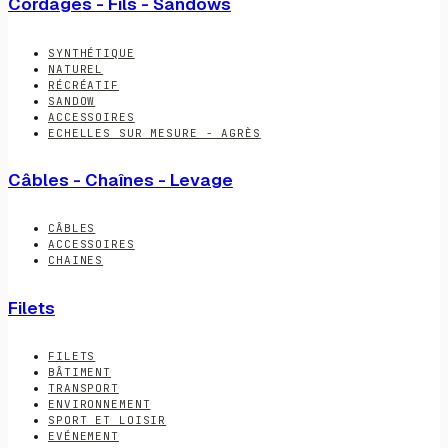
Cordages - Fils - Sandows
SYNTHÉTIQUE
NATUREL
RÉCRÉATIF
SANDOW
ACCESSOIRES
ECHELLES SUR MESURE - AGRÈS
Câbles - Chaînes - Levage
CÂBLES
ACCESSOIRES
CHAINES
Filets
FILETS
BÂTIMENT
TRANSPORT
ENVIRONNEMENT
SPORT ET LOISIR
EVÉNEMENT