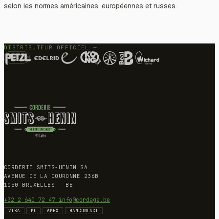
selon les normes américaines, européennes et russes.
DISTRIBUTEUR OFFICIEL —
CORDERIE SMITS-HENIN SA
AVENUE DE LA COURONNE 236B
1050 BRUXELLES — BE
+32 2 640 72 47
info@cordage.be
VISA
MC
AMEX
BANCONTACT