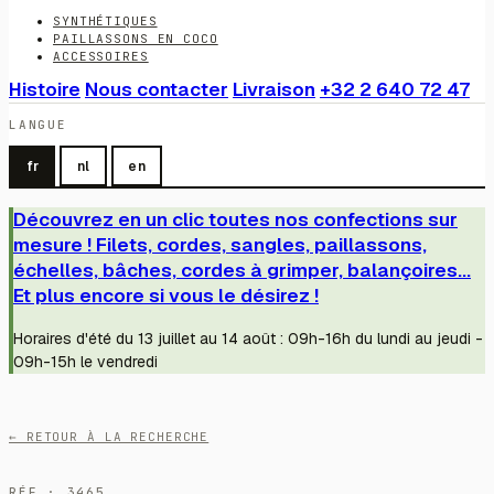
SYNTHÉTIQUES
PAILLASSONS EN COCO
ACCESSOIRES
Histoire
Nous contacter
Livraison
+32 2 640 72 47
LANGUE
fr
nl
en
Découvrez en un clic toutes nos confections sur
mesure ! Filets, cordes, sangles, paillassons,
échelles, bâches, cordes à grimper, balançoires...
Et plus encore si vous le désirez !
Horaires d'été du 13 juillet au 14 août : 09h-16h du lundi au jeudi -
09h-15h le vendredi
← RETOUR À LA RECHERCHE
RÉF · 3465