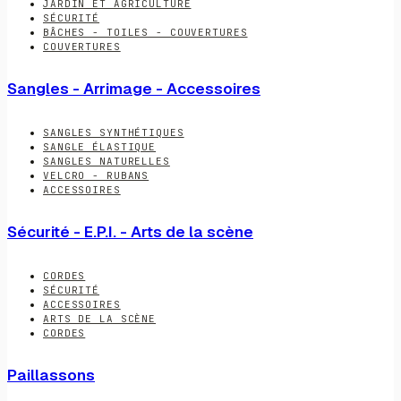
JARDIN ET AGRICULTURE
SÉCURITÉ
BÂCHES - TOILES - COUVERTURES
COUVERTURES
Sangles - Arrimage - Accessoires
SANGLES SYNTHÉTIQUES
SANGLE ÉLASTIQUE
SANGLES NATURELLES
VELCRO - RUBANS
ACCESSOIRES
Sécurité - E.P.I. - Arts de la scène
CORDES
SÉCURITÉ
ACCESSOIRES
ARTS DE LA SCÈNE
CORDES
Paillassons