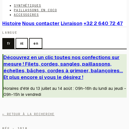
SYNTHÉTIQUES
PAILLASSONS EN COCO
ACCESSOIRES
Histoire
Nous contacter
Livraison
+32 2 640 72 47
LANGUE
fr
nl
en
Découvrez en un clic toutes nos confections sur
mesure ! Filets, cordes, sangles, paillassons,
échelles, bâches, cordes à grimper, balançoires...
Et plus encore si vous le désirez !
Horaires d'été du 13 juillet au 14 août : 09h-16h du lundi au jeudi -
09h-15h le vendredi
← RETOUR À LA RECHERCHE
RÉF · 1018