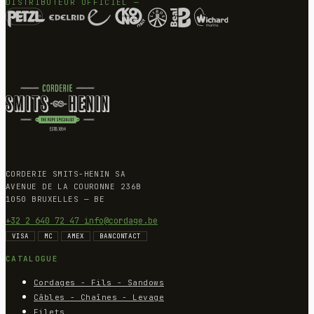
DISTRIBUTEUR OFFICIEL —
CORDERIE SMITS-HENIN SA
AVENUE DE LA COURONNE 236B
1050 BRUXELLES — BE
+32 2 640 72 47
info@cordage.be
VISA
MC
AMEX
BANCONTACT
CATALOGUE
Cordages - Fils - Sandows
Câbles - Chaînes - Levage
Filets