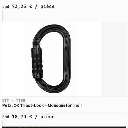
73,25
€
/ pièce
àpd
RÉF · 4555
Petzl OK Triact-Lock - Mousqueton, noir
18,70
€
/ pièce
àpd