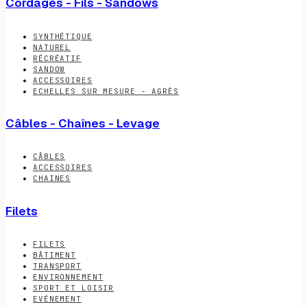
Cordages - Fils - Sandows
SYNTHÉTIQUE
NATUREL
RÉCRÉATIF
SANDOW
ACCESSOIRES
ECHELLES SUR MESURE - AGRÈS
Câbles - Chaînes - Levage
CÂBLES
ACCESSOIRES
CHAINES
Filets
FILETS
BÂTIMENT
TRANSPORT
ENVIRONNEMENT
SPORT ET LOISIR
EVÉNEMENT