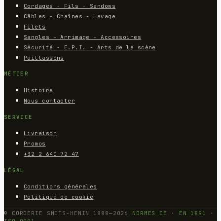
Cordages - Fils - Sandows
Câbles - Chaînes - Levage
Filets
Sangles - Arrimage - Accessoires
Sécurité - E.P.I. - Arts de la scène
Paillassons
MÉTIER
Histoire
Nous contacter
SERVICE
Livraison
Promos
+32 2 640 72 47
LÉGAL
Conditions générales
Politique de cookie
© CORDERIE SMITS-HENIN 1888—2026
NORMES CE · EN 1891 ·