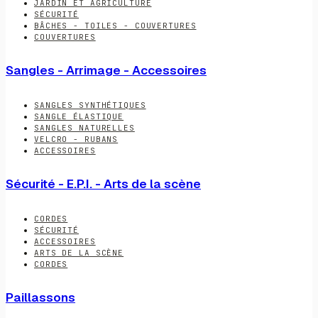
JARDIN ET AGRICULTURE
SÉCURITÉ
BÂCHES - TOILES - COUVERTURES
COUVERTURES
Sangles - Arrimage - Accessoires
SANGLES SYNTHÉTIQUES
SANGLE ÉLASTIQUE
SANGLES NATURELLES
VELCRO - RUBANS
ACCESSOIRES
Sécurité - E.P.I. - Arts de la scène
CORDES
SÉCURITÉ
ACCESSOIRES
ARTS DE LA SCÈNE
CORDES
Paillassons