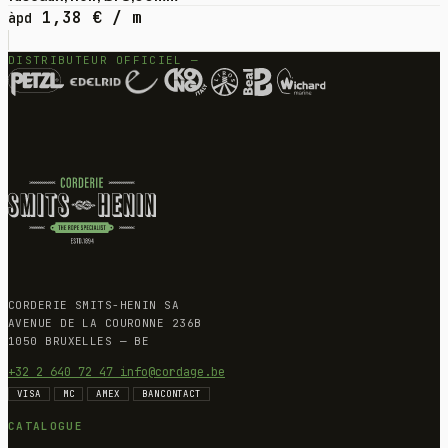
1,38
€
/ m
àpd
DISTRIBUTEUR OFFICIEL —
CORDERIE SMITS-HENIN SA
AVENUE DE LA COURONNE 236B
1050 BRUXELLES — BE
+32 2 640 72 47
info@cordage.be
VISA
MC
AMEX
BANCONTACT
CATALOGUE