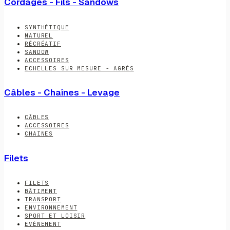
Cordages - Fils - Sandows
SYNTHÉTIQUE
NATUREL
RÉCRÉATIF
SANDOW
ACCESSOIRES
ECHELLES SUR MESURE - AGRÈS
Câbles - Chaînes - Levage
CÂBLES
ACCESSOIRES
CHAINES
Filets
FILETS
BÂTIMENT
TRANSPORT
ENVIRONNEMENT
SPORT ET LOISIR
EVÉNEMENT