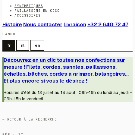
SYNTHÉTIQUES
PAILLASSONS EN COCO
ACCESSOIRES
Histoire
Nous contacter
Livraison
+32 2 640 72 47
LANGUE
fr
nl
en
Découvrez en un clic toutes nos confections sur
mesure ! Filets, cordes, sangles, paillassons,
échelles, bâches, cordes à grimper, balançoires...
Et plus encore si vous le désirez !
Horaires d'été du 13 juillet au 14 août : 09h-16h du lundi au jeudi -
09h-15h le vendredi
← RETOUR À LA RECHERCHE
RÉF · 77