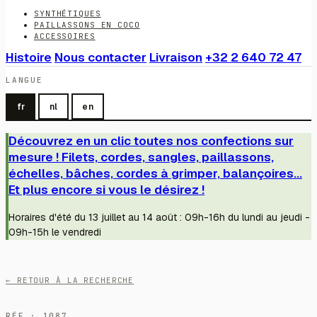
SYNTHÉTIQUES
PAILLASSONS EN COCO
ACCESSOIRES
Histoire
Nous contacter
Livraison
+32 2 640 72 47
LANGUE
fr
nl
en
Découvrez en un clic toutes nos confections sur
mesure ! Filets, cordes, sangles, paillassons,
échelles, bâches, cordes à grimper, balançoires...
Et plus encore si vous le désirez !
Horaires d'été du 13 juillet au 14 août : 09h-16h du lundi au jeudi -
09h-15h le vendredi
← RETOUR À LA RECHERCHE
RÉF · 1087