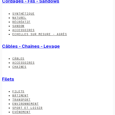
Cordages - Fils - Sandows
SYNTHÉTIQUE
NATUREL
RÉCRÉATIF
SANDOW
ACCESSOIRES
ECHELLES SUR MESURE - AGRÈS
Câbles - Chaînes - Levage
CÂBLES
ACCESSOIRES
CHAINES
Filets
FILETS
BÂTIMENT
TRANSPORT
ENVIRONNEMENT
SPORT ET LOISIR
EVÉNEMENT