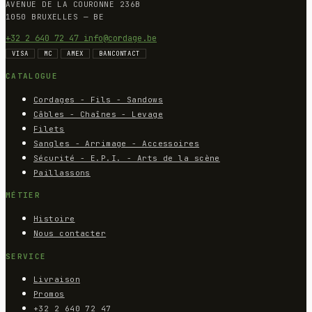
AVENUE DE LA COURONNE 236B
1050 BRUXELLES — BE
+32 2 640 72 47
info@cordage.be
VISA
MC
AMEX
BANCONTACT
CATALOGUE
Cordages - Fils - Sandows
Câbles - Chaînes - Levage
Filets
Sangles - Arrimage - Accessoires
Sécurité - E.P.I. - Arts de la scène
Paillassons
MÉTIER
Histoire
Nous contacter
SERVICE
Livraison
Promos
+32 2 640 72 47