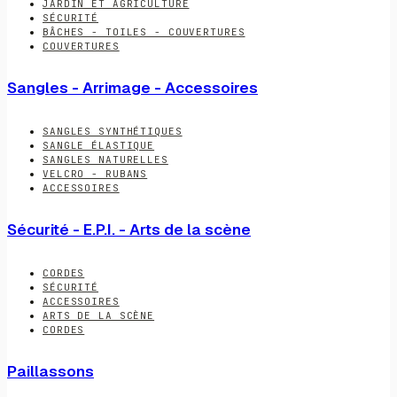
JARDIN ET AGRICULTURE
SÉCURITÉ
BÂCHES - TOILES - COUVERTURES
COUVERTURES
Sangles - Arrimage - Accessoires
SANGLES SYNTHÉTIQUES
SANGLE ÉLASTIQUE
SANGLES NATURELLES
VELCRO - RUBANS
ACCESSOIRES
Sécurité - E.P.I. - Arts de la scène
CORDES
SÉCURITÉ
ACCESSOIRES
ARTS DE LA SCÈNE
CORDES
Paillassons