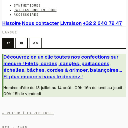
SYNTHÉTIQUES
PAILLASSONS EN COCO
ACCESSOIRES
Histoire
Nous contacter
Livraison
+32 2 640 72 47
LANGUE
fr
nl
en
Découvrez en un clic toutes nos confections sur
mesure ! Filets, cordes, sangles, paillassons,
échelles, bâches, cordes à grimper, balançoires...
Et plus encore si vous le désirez !
Horaires d'été du 13 juillet au 14 août : 09h-16h du lundi au jeudi -
09h-15h le vendredi
← RETOUR À LA RECHERCHE
RÉF · 3495