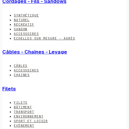
Cordages - Fils - Sandows
SYNTHÉTIQUE
NATUREL
RÉCRÉATIF
SANDOW
ACCESSOIRES
ECHELLES SUR MESURE - AGRÈS
Câbles - Chaînes - Levage
CÂBLES
ACCESSOIRES
CHAINES
Filets
FILETS
BÂTIMENT
TRANSPORT
ENVIRONNEMENT
SPORT ET LOISIR
EVÉNEMENT