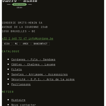
CORDERIE SMITS-HENIN SA
AVENUE DE LA COURONNE 236B
1050 BRUXELLES — BE
+32 2 640 72 47
info@cordage.be
VISA
MC
AMEX
BANCONTACT
CATALOGUE
Cordages - Fils - Sandows
Câbles - Chaînes - Levage
Filets
Sangles - Arrimage - Accessoires
Sécurité - E.P.I. - Arts de la scène
Paillassons
MÉTIER
Histoire
Nous contacter