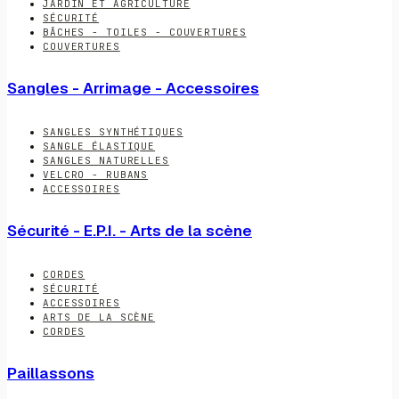
JARDIN ET AGRICULTURE
SÉCURITÉ
BÂCHES - TOILES - COUVERTURES
COUVERTURES
Sangles - Arrimage - Accessoires
SANGLES SYNTHÉTIQUES
SANGLE ÉLASTIQUE
SANGLES NATURELLES
VELCRO - RUBANS
ACCESSOIRES
Sécurité - E.P.I. - Arts de la scène
CORDES
SÉCURITÉ
ACCESSOIRES
ARTS DE LA SCÈNE
CORDES
Paillassons