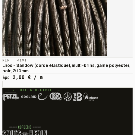
RÉF · 4191
Liros - Sandow (corde élastique), multi-brins, gaine polyester,
noir, Ø 10mm
2,00
€
/ m
àpd
DISTRIBUTEUR OFFICIEL —