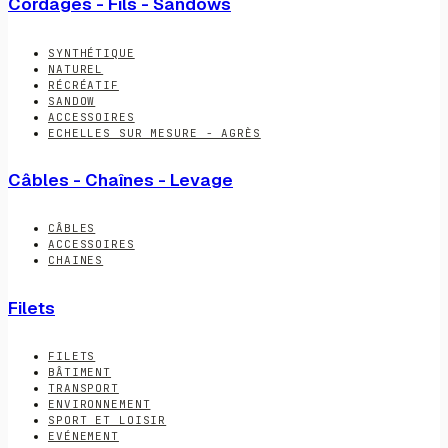
Cordages - Fils - Sandows
SYNTHÉTIQUE
NATUREL
RÉCRÉATIF
SANDOW
ACCESSOIRES
ECHELLES SUR MESURE - AGRÈS
Câbles - Chaînes - Levage
CÂBLES
ACCESSOIRES
CHAINES
Filets
FILETS
BÂTIMENT
TRANSPORT
ENVIRONNEMENT
SPORT ET LOISIR
EVÉNEMENT