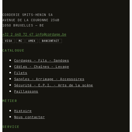
CORDERIE SMITS-HENIN SA
AVENUE DE LA COURONNE 236B
1050 BRUXELLES — BE
+32 2 640 72 47
info@cordage.be
VISA
MC
AMEX
BANCONTACT
CATALOGUE
Cordages - Fils - Sandows
Câbles - Chaînes - Levage
Filets
Sangles - Arrimage - Accessoires
Sécurité - E.P.I. - Arts de la scène
Paillassons
MÉTIER
Histoire
Nous contacter
SERVICE