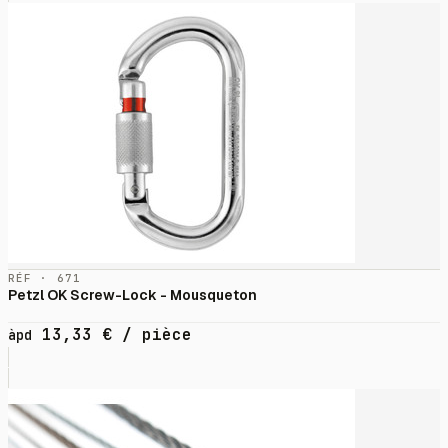
RÉF · 671
Petzl OK Screw-Lock - Mousqueton
13,33
€
/ pièce
àpd