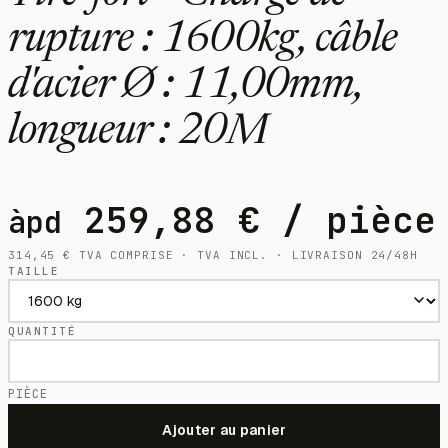
rupture : 1600kg, câble
d'acier Ø : 11,00mm,
longueur : 20M
259,88
€
/ pièce
àpd
314,45
€
TVA COMPRISE · TVA INCL. · LIVRAISON 24/48H
TAILLE
QUANTITÉ
PIÈCE