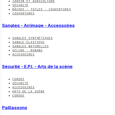
JARDIN ET AGRICULTURE
SÉCURITÉ
BÂCHES - TOILES - COUVERTURES
COUVERTURES
Sangles - Arrimage - Accessoires
SANGLES SYNTHÉTIQUES
SANGLE ÉLASTIQUE
SANGLES NATURELLES
VELCRO - RUBANS
ACCESSOIRES
Sécurité - E.P.I. - Arts de la scène
CORDES
SÉCURITÉ
ACCESSOIRES
ARTS DE LA SCÈNE
CORDES
Paillassons