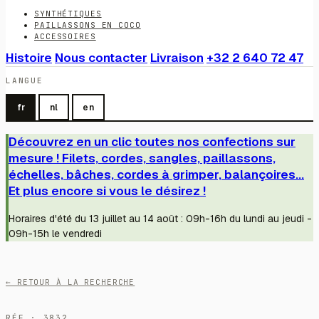
SYNTHÉTIQUES
PAILLASSONS EN COCO
ACCESSOIRES
Histoire
Nous contacter
Livraison
+32 2 640 72 47
LANGUE
fr
nl
en
Découvrez en un clic toutes nos confections sur
mesure ! Filets, cordes, sangles, paillassons,
échelles, bâches, cordes à grimper, balançoires...
Et plus encore si vous le désirez !
Horaires d'été du 13 juillet au 14 août : 09h-16h du lundi au jeudi -
09h-15h le vendredi
← RETOUR À LA RECHERCHE
RÉF · 3832