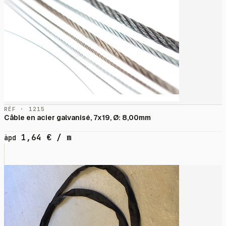
RÉF · 1215
Câble en acier galvanisé, 7x19, Ø: 8,00mm
1,64
€
/ m
àpd