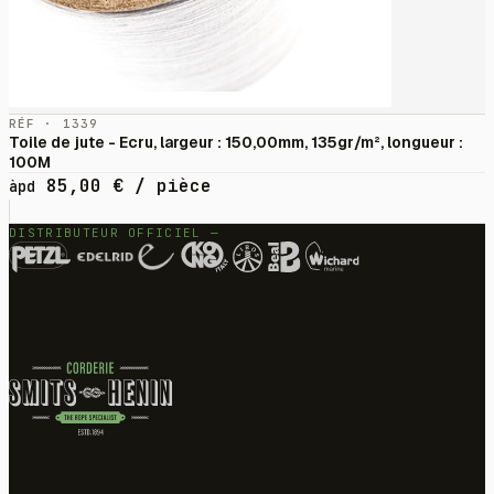
RÉF · 1339
Toile de jute - Ecru, largeur : 150,00mm, 135gr/m², longueur :
100M
85,00
€
/ pièce
àpd
DISTRIBUTEUR OFFICIEL —