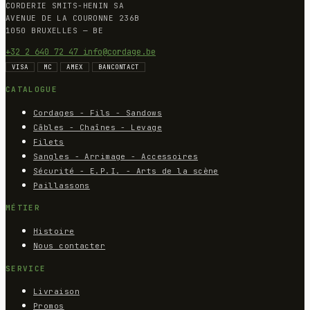
CORDERIE SMITS-HENIN SA
AVENUE DE LA COURONNE 236B
1050 BRUXELLES — BE
+32 2 640 72 47
info@cordage.be
VISA
MC
AMEX
BANCONTACT
CATALOGUE
Cordages - Fils - Sandows
Câbles - Chaînes - Levage
Filets
Sangles - Arrimage - Accessoires
Sécurité - E.P.I. - Arts de la scène
Paillassons
MÉTIER
Histoire
Nous contacter
SERVICE
Livraison
Promos