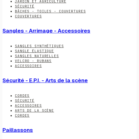
JARDIN ET AGRICULTURE
SÉCURITÉ
BÂCHES - TOILES - COUVERTURES
COUVERTURES
Sangles - Arrimage - Accessoires
SANGLES SYNTHÉTIQUES
SANGLE ÉLASTIQUE
SANGLES NATURELLES
VELCRO - RUBANS
ACCESSOIRES
Sécurité - E.P.I. - Arts de la scène
CORDES
SÉCURITÉ
ACCESSOIRES
ARTS DE LA SCÈNE
CORDES
Paillassons