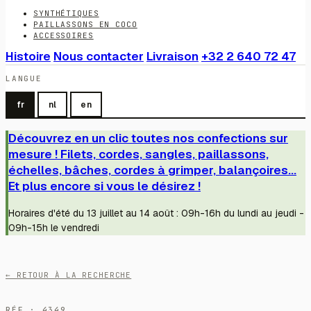
SYNTHÉTIQUES
PAILLASSONS EN COCO
ACCESSOIRES
Histoire
Nous contacter
Livraison
+32 2 640 72 47
LANGUE
fr
nl
en
Découvrez en un clic toutes nos confections sur
mesure ! Filets, cordes, sangles, paillassons,
échelles, bâches, cordes à grimper, balançoires...
Et plus encore si vous le désirez !
Horaires d'été du 13 juillet au 14 août : 09h-16h du lundi au jeudi -
09h-15h le vendredi
← RETOUR À LA RECHERCHE
RÉF · 4349