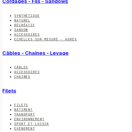
Cordages - Fils - Sandows
SYNTHÉTIQUE
NATUREL
RÉCRÉATIF
SANDOW
ACCESSOIRES
ECHELLES SUR MESURE - AGRÈS
Câbles - Chaînes - Levage
CÂBLES
ACCESSOIRES
CHAINES
Filets
FILETS
BÂTIMENT
TRANSPORT
ENVIRONNEMENT
SPORT ET LOISIR
EVÉNEMENT