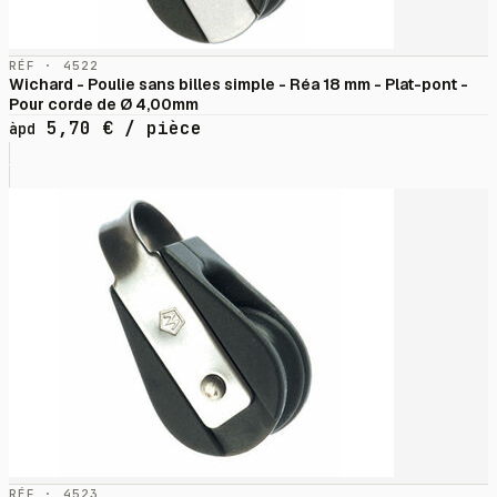
RÉF · 4522
Wichard - Poulie sans billes simple - Réa 18 mm - Plat-pont -
Pour corde de Ø 4,00mm
5,70
€
/ pièce
àpd
RÉF · 4523