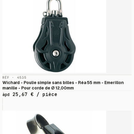
RÉF · 4535
Wichard - Poulie simple sans billes - Réa 55 mm - Emerillon
manille - Pour corde de Ø 12,00mm
25,67
€
/ pièce
àpd