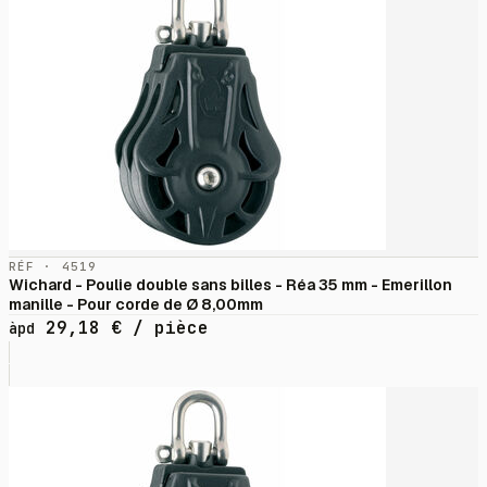
RÉF · 4519
Wichard - Poulie double sans billes - Réa 35 mm - Emerillon
manille - Pour corde de Ø 8,00mm
29,18
€
/ pièce
àpd