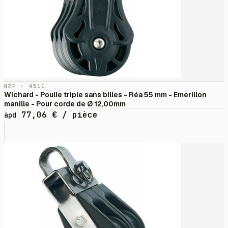
RÉF · 4511
Wichard - Poulie triple sans billes - Réa 55 mm - Emerillon
manille - Pour corde de Ø 12,00mm
77,06
€
/ pièce
àpd