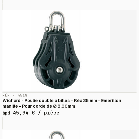
RÉF · 4518
Wichard - Poulie double à billes - Réa 35 mm - Emerillon
manille - Pour corde de Ø 8,00mm
45,94
€
/ pièce
àpd