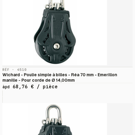
RÉF · 4510
Wichard - Poulie simple à billes - Réa 70 mm - Emerillon
manille - Pour corde de Ø 14,00mm
68,76
€
/ pièce
àpd