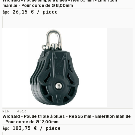
Wichard - Poulie simple à billes - Réa 35 mm - Emerillon
manille - Pour corde de Ø 8,00mm
26,15
€
/ pièce
àpd
RÉF · 4516
Wichard - Poulie triple à billes - Réa 55 mm - Emerillon manille
- Pour corde de Ø 12,00mm
103,75
€
/ pièce
àpd