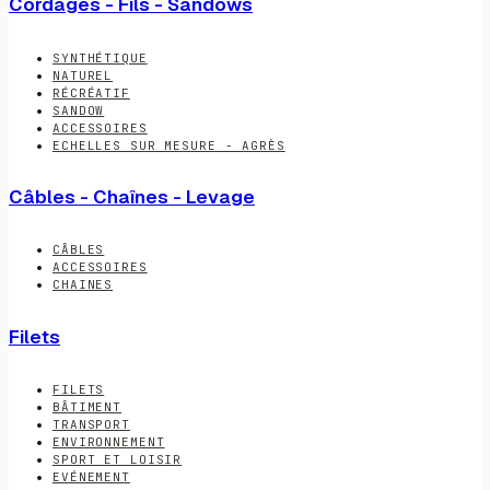
Cordages - Fils - Sandows
SYNTHÉTIQUE
NATUREL
RÉCRÉATIF
SANDOW
ACCESSOIRES
ECHELLES SUR MESURE - AGRÈS
Câbles - Chaînes - Levage
CÂBLES
ACCESSOIRES
CHAINES
Filets
FILETS
BÂTIMENT
TRANSPORT
ENVIRONNEMENT
SPORT ET LOISIR
EVÉNEMENT