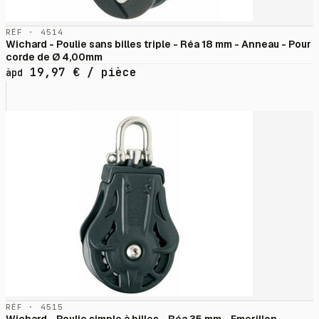
RÉF · 4514
Wichard - Poulie sans billes triple - Réa 18 mm - Anneau - Pour
corde de Ø 4,00mm
19,97
€
/ pièce
àpd
RÉF · 4515