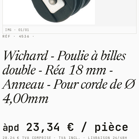
IMG · 01/01
RÉF · 4536 ·
Wichard - Poulie à billes
double - Réa 18 mm -
Anneau - Pour corde de Ø
4,00mm
23,34
€
/ pièce
àpd
28,24
€
TVA COMPRISE · TVA INCL. · LIVRAISON 24/48H