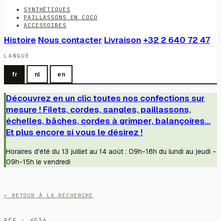
SYNTHÉTIQUES
PAILLASSONS EN COCO
ACCESSOIRES
Histoire
Nous contacter
Livraison
+32 2 640 72 47
LANGUE
fr
nl
en
Découvrez en un clic toutes nos confections sur
mesure ! Filets, cordes, sangles, paillassons,
échelles, bâches, cordes à grimper, balançoires...
Et plus encore si vous le désirez !
Horaires d'été du 13 juillet au 14 août : 09h-16h du lundi au jeudi -
09h-15h le vendredi
← RETOUR À LA RECHERCHE
RÉF · 4536