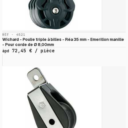
RÉF · 4521
Wichard - Poulie triple à billes - Réa 35 mm - Emerillon manille
- Pour corde de Ø 8,00mm
72,45
€
/ pièce
àpd