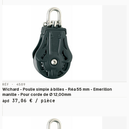
RÉF · 4509
Wichard - Poulie simple à billes - Réa 55 mm - Emerillon
manille - Pour corde de Ø 12,00mm
37,06
€
/ pièce
àpd