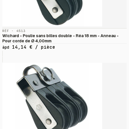
RÉF · 4513
Wichard - Poulie sans billes double - Réa 18 mm - Anneau -
Pour corde de Ø 4,00mm
14,14
€
/ pièce
àpd