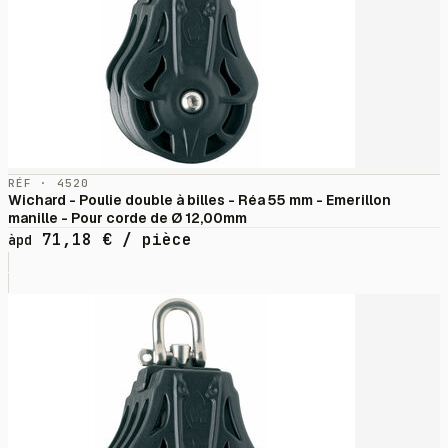
RÉF · 4520
Wichard - Poulie double à billes - Réa 55 mm - Emerillon
manille - Pour corde de Ø 12,00mm
71,18
€
/ pièce
àpd