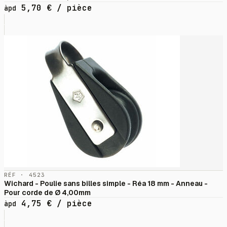
5,70
€
/ pièce
àpd
RÉF · 4523
Wichard - Poulie sans billes simple - Réa 18 mm - Anneau -
Pour corde de Ø 4,00mm
4,75
€
/ pièce
àpd