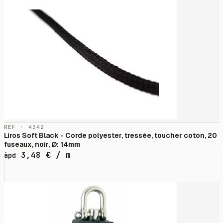
RÉF · 4342
Liros Soft Black - Corde polyester, tressée, toucher coton, 20
fuseaux, noir, Ø: 14mm
3,48
€
/ m
àpd