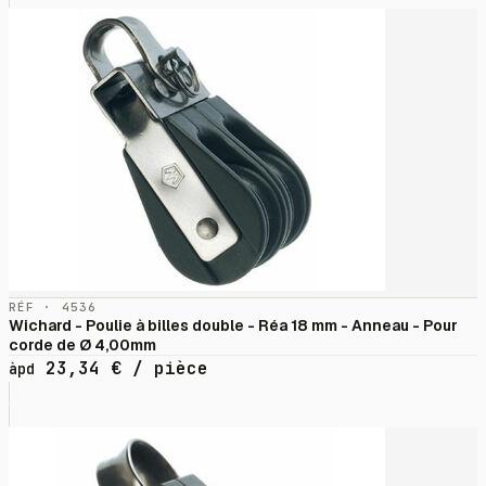
RÉF · 4536
Wichard - Poulie à billes double - Réa 18 mm - Anneau - Pour
corde de Ø 4,00mm
23,34
€
/ pièce
àpd