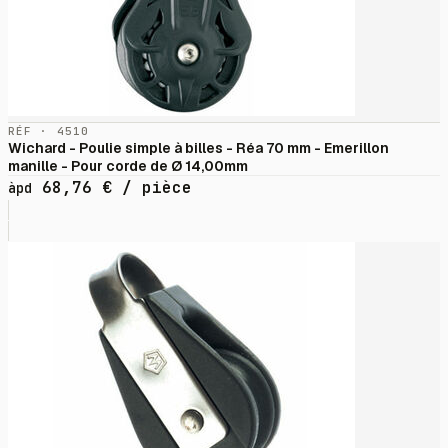
RÉF · 4510
Wichard - Poulie simple à billes - Réa 70 mm - Emerillon
manille - Pour corde de Ø 14,00mm
68,76
€
/ pièce
àpd