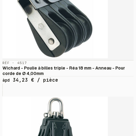
RÉF · 4517
Wichard - Poulie à billes triple - Réa 18 mm - Anneau - Pour
corde de Ø 4,00mm
34,23
€
/ pièce
àpd