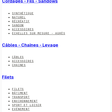
Cordages - Fils - Sandows
SYNTHÉTIQUE
NATUREL
RÉCRÉATIF
SANDOW
ACCESSOIRES
ECHELLES SUR MESURE - AGRÈS
Câbles - Chaînes - Levage
CÂBLES
ACCESSOIRES
CHAINES
Filets
FILETS
BÂTIMENT
TRANSPORT
ENVIRONNEMENT
SPORT ET LOISIR
EVÉNEMENT