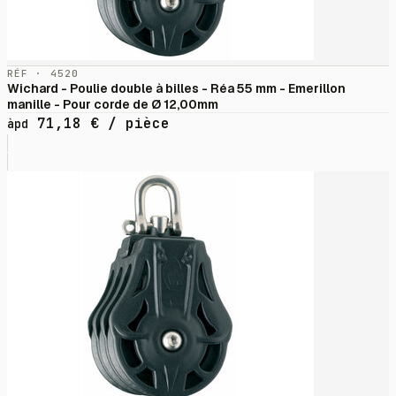
RÉF · 4520
Wichard - Poulie double à billes - Réa 55 mm - Emerillon
manille - Pour corde de Ø 12,00mm
71,18
€
/ pièce
àpd