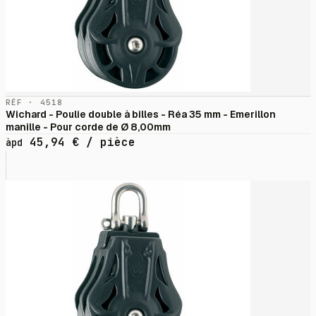
RÉF · 4518
Wichard - Poulie double à billes - Réa 35 mm - Emerillon
manille - Pour corde de Ø 8,00mm
45,94
€
/ pièce
àpd