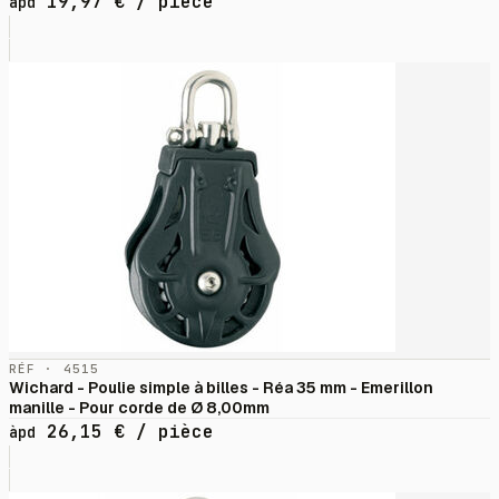
19,97
€
/ pièce
àpd
RÉF · 4515
Wichard - Poulie simple à billes - Réa 35 mm - Emerillon
manille - Pour corde de Ø 8,00mm
26,15
€
/ pièce
àpd