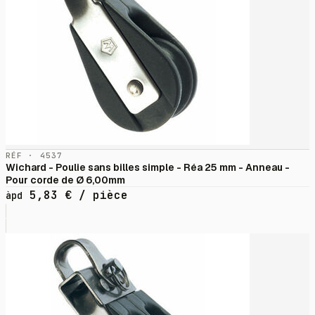
RÉF · 4537
Wichard - Poulie sans billes simple - Réa 25 mm - Anneau -
Pour corde de Ø 6,00mm
5,83
€
/ pièce
àpd