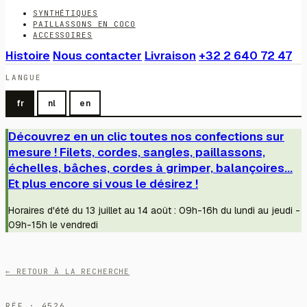
SYNTHÉTIQUES
PAILLASSONS EN COCO
ACCESSOIRES
Histoire
Nous contacter
Livraison
+32 2 640 72 47
LANGUE
fr
nl
en
Découvrez en un clic toutes nos confections sur
mesure ! Filets, cordes, sangles, paillassons,
échelles, bâches, cordes à grimper, balançoires...
Et plus encore si vous le désirez !
Horaires d'été du 13 juillet au 14 août : 09h-16h du lundi au jeudi -
09h-15h le vendredi
← RETOUR À LA RECHERCHE
RÉF · 4526