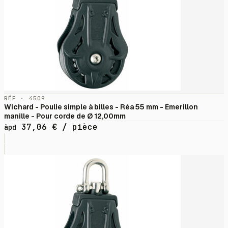
RÉF · 4509
Wichard - Poulie simple à billes - Réa 55 mm - Emerillon
manille - Pour corde de Ø 12,00mm
37,06
€
/ pièce
àpd