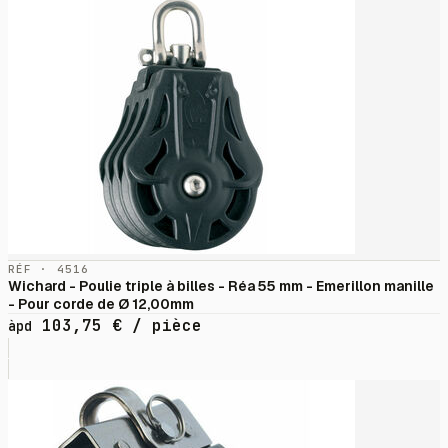
RÉF · 4516
Wichard - Poulie triple à billes - Réa 55 mm - Emerillon manille
- Pour corde de Ø 12,00mm
103,75
€
/ pièce
àpd