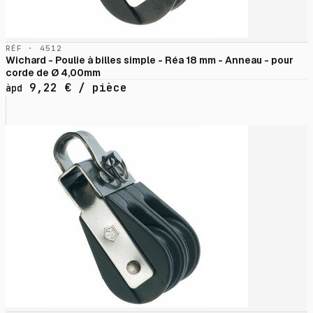
RÉF · 4512
Wichard - Poulie à billes simple - Réa 18 mm - Anneau - pour
corde de Ø 4,00mm
9,22
€
/ pièce
àpd