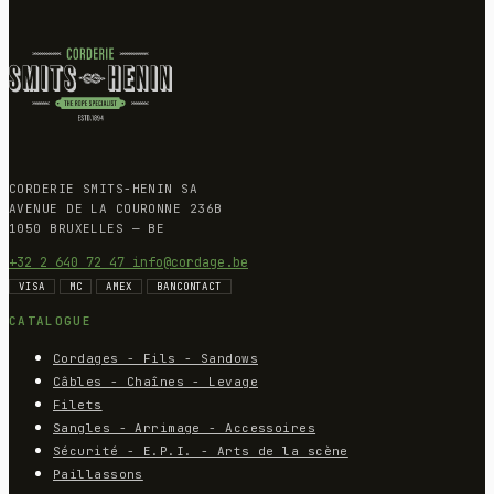
CORDERIE SMITS-HENIN SA
AVENUE DE LA COURONNE 236B
1050 BRUXELLES — BE
+32 2 640 72 47
info@cordage.be
VISA
MC
AMEX
BANCONTACT
CATALOGUE
Cordages - Fils - Sandows
Câbles - Chaînes - Levage
Filets
Sangles - Arrimage - Accessoires
Sécurité - E.P.I. - Arts de la scène
Paillassons