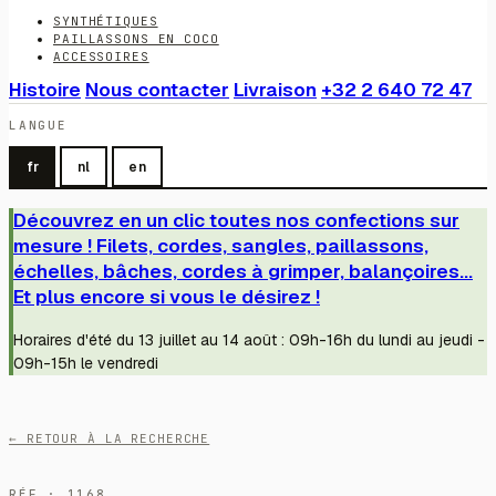
SYNTHÉTIQUES
PAILLASSONS EN COCO
ACCESSOIRES
Histoire
Nous contacter
Livraison
+32 2 640 72 47
LANGUE
fr
nl
en
Découvrez en un clic toutes nos confections sur
mesure ! Filets, cordes, sangles, paillassons,
échelles, bâches, cordes à grimper, balançoires...
Et plus encore si vous le désirez !
Horaires d'été du 13 juillet au 14 août : 09h-16h du lundi au jeudi -
09h-15h le vendredi
← RETOUR À LA RECHERCHE
RÉF · 1168