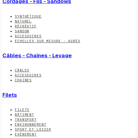
Cordages - Fils - Sandows
SYNTHÉTIQUE
NATUREL
RÉCRÉATIF
SANDOW
ACCESSOIRES
ECHELLES SUR MESURE - AGRÈS
Câbles - Chaînes - Levage
CÂBLES
ACCESSOIRES
CHAINES
Filets
FILETS
BÂTIMENT
TRANSPORT
ENVIRONNEMENT
SPORT ET LOISIR
EVÉNEMENT