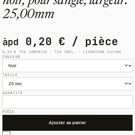
noir, pour sangle, largeur:
25,00mm
0,20
€
/ pièce
àpd
0,24
€
TVA COMPRISE · TVA INCL. · LIVRAISON 24/48H
COULEUR
TAILLE
QUANTITÉ
PIÈCE