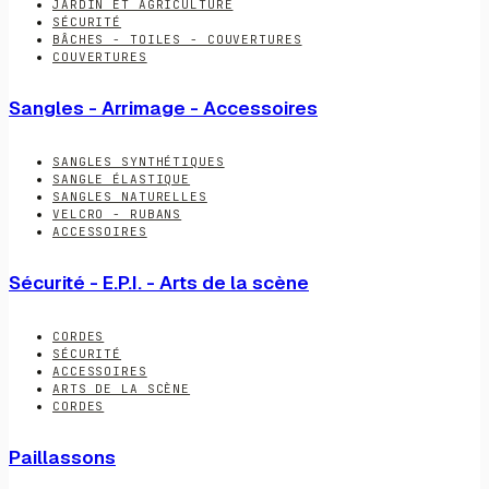
JARDIN ET AGRICULTURE
SÉCURITÉ
BÂCHES - TOILES - COUVERTURES
COUVERTURES
Sangles - Arrimage - Accessoires
SANGLES SYNTHÉTIQUES
SANGLE ÉLASTIQUE
SANGLES NATURELLES
VELCRO - RUBANS
ACCESSOIRES
Sécurité - E.P.I. - Arts de la scène
CORDES
SÉCURITÉ
ACCESSOIRES
ARTS DE LA SCÈNE
CORDES
Paillassons