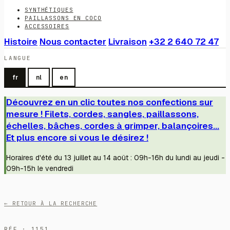
SYNTHÉTIQUES
PAILLASSONS EN COCO
ACCESSOIRES
Histoire
Nous contacter
Livraison
+32 2 640 72 47
LANGUE
fr
nl
en
Découvrez en un clic toutes nos confections sur
mesure ! Filets, cordes, sangles, paillassons,
échelles, bâches, cordes à grimper, balançoires...
Et plus encore si vous le désirez !
Horaires d'été du 13 juillet au 14 août : 09h-16h du lundi au jeudi -
09h-15h le vendredi
← RETOUR À LA RECHERCHE
RÉF · 1151