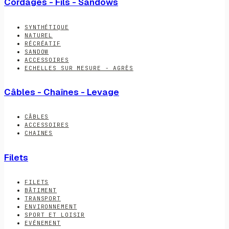
Cordages - Fils - Sandows
SYNTHÉTIQUE
NATUREL
RÉCRÉATIF
SANDOW
ACCESSOIRES
ECHELLES SUR MESURE - AGRÈS
Câbles - Chaînes - Levage
CÂBLES
ACCESSOIRES
CHAINES
Filets
FILETS
BÂTIMENT
TRANSPORT
ENVIRONNEMENT
SPORT ET LOISIR
EVÉNEMENT