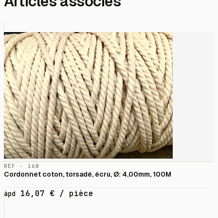
Articles associés
RÉF · 168
Cordonnet coton, torsadé, écru, Ø: 4,00mm, 100M
16,07
€
/ pièce
àpd