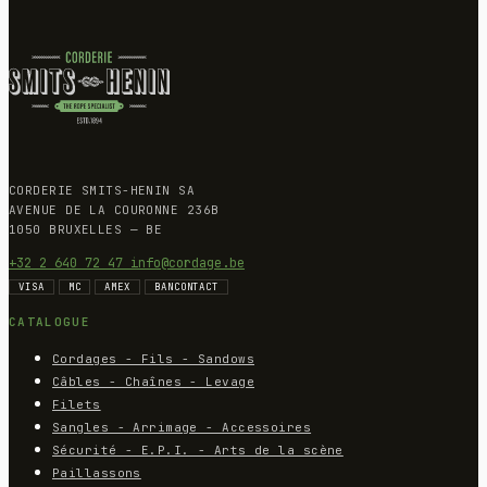
CORDERIE SMITS-HENIN SA
AVENUE DE LA COURONNE 236B
1050 BRUXELLES — BE
+32 2 640 72 47
info@cordage.be
VISA
MC
AMEX
BANCONTACT
CATALOGUE
Cordages - Fils - Sandows
Câbles - Chaînes - Levage
Filets
Sangles - Arrimage - Accessoires
Sécurité - E.P.I. - Arts de la scène
Paillassons