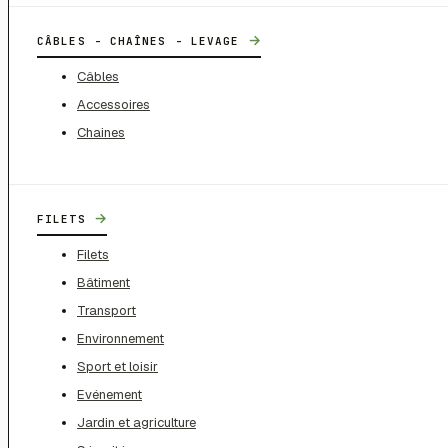
→
CÂBLES - CHAÎNES - LEVAGE
Câbles
Accessoires
Chaines
→
FILETS
Filets
Bâtiment
Transport
Environnement
Sport et loisir
Evénement
Jardin et agriculture