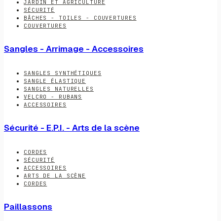
JARDIN ET AGRICULTURE
SÉCURITÉ
BÂCHES - TOILES - COUVERTURES
COUVERTURES
Sangles - Arrimage - Accessoires
SANGLES SYNTHÉTIQUES
SANGLE ÉLASTIQUE
SANGLES NATURELLES
VELCRO - RUBANS
ACCESSOIRES
Sécurité - E.P.I. - Arts de la scène
CORDES
SÉCURITÉ
ACCESSOIRES
ARTS DE LA SCÈNE
CORDES
Paillassons