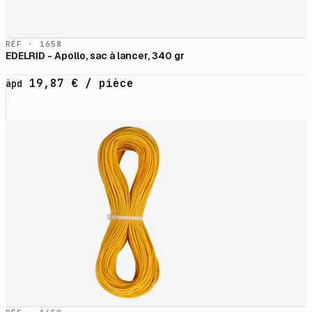
RÉF · 1658
EDELRID - Apollo, sac à lancer, 340 gr
19,87
€
/ pièce
àpd