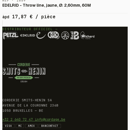
RÉF · 1659
EDELRID - Throw line, jaune, Ø: 2,60mm, 60M
17,87
€
/ pièce
àpd
DISTRIBUTEUR OFFICIEL —
CORDERIE SMITS-HENIN SA
AVENUE DE LA COURONNE 236B
1050 BRUXELLES — BE
+32 2 640 72 47
info@cordage.be
VISA
MC
AMEX
BANCONTACT