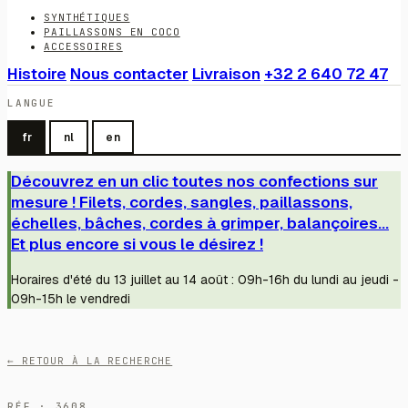
SYNTHÉTIQUES
PAILLASSONS EN COCO
ACCESSOIRES
Histoire
Nous contacter
Livraison
+32 2 640 72 47
LANGUE
fr
nl
en
Découvrez en un clic toutes nos confections sur
mesure ! Filets, cordes, sangles, paillassons,
échelles, bâches, cordes à grimper, balançoires...
Et plus encore si vous le désirez !
Horaires d'été du 13 juillet au 14 août : 09h-16h du lundi au jeudi -
09h-15h le vendredi
← RETOUR À LA RECHERCHE
RÉF · 3608