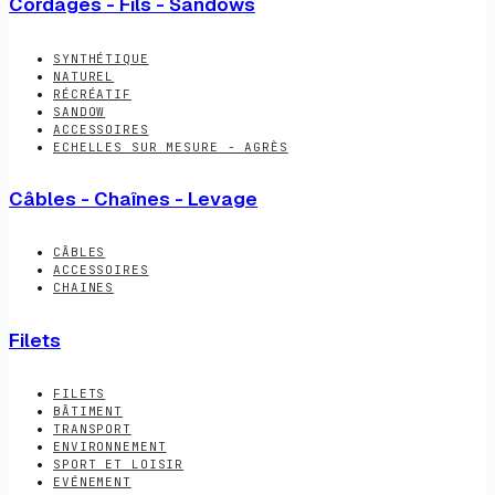
Cordages - Fils - Sandows
SYNTHÉTIQUE
NATUREL
RÉCRÉATIF
SANDOW
ACCESSOIRES
ECHELLES SUR MESURE - AGRÈS
Câbles - Chaînes - Levage
CÂBLES
ACCESSOIRES
CHAINES
Filets
FILETS
BÂTIMENT
TRANSPORT
ENVIRONNEMENT
SPORT ET LOISIR
EVÉNEMENT