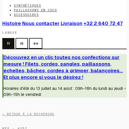
SYNTHÉTIQUES
PAILLASSONS EN COCO
ACCESSOIRES
Histoire
Nous contacter
Livraison
+32 2 640 72 47
LANGUE
fr
nl
en
Découvrez en un clic toutes nos confections sur
mesure ! Filets, cordes, sangles, paillassons,
échelles, bâches, cordes à grimper, balançoires...
Et plus encore si vous le désirez !
Horaires d'été du 13 juillet au 14 août : 09h-16h du lundi au jeudi -
09h-15h le vendredi
← RETOUR À LA RECHERCHE
RÉF · 4351