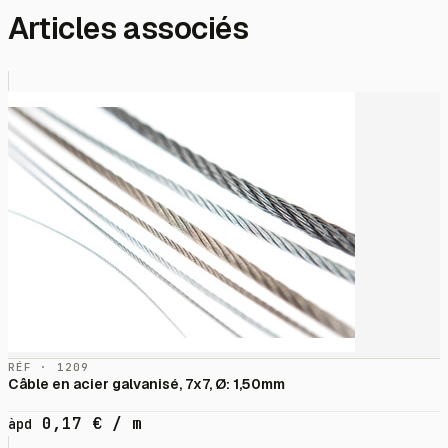
Articles associés
RÉF · 1209
Câble en acier galvanisé, 7x7, Ø: 1,50mm
0,17
€
/ m
àpd