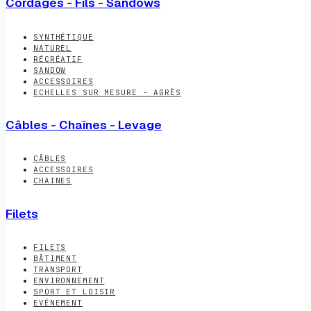
Cordages - Fils - Sandows
SYNTHÉTIQUE
NATUREL
RÉCRÉATIF
SANDOW
ACCESSOIRES
ECHELLES SUR MESURE - AGRÈS
Câbles - Chaînes - Levage
CÂBLES
ACCESSOIRES
CHAINES
Filets
FILETS
BÂTIMENT
TRANSPORT
ENVIRONNEMENT
SPORT ET LOISIR
EVÉNEMENT