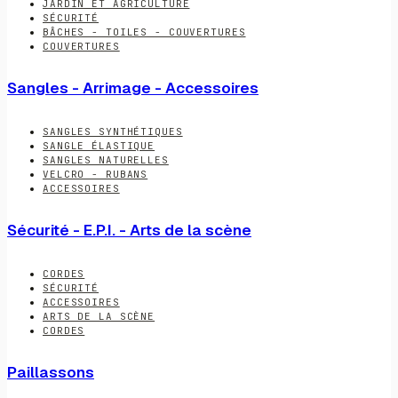
JARDIN ET AGRICULTURE
SÉCURITÉ
BÂCHES - TOILES - COUVERTURES
COUVERTURES
Sangles - Arrimage - Accessoires
SANGLES SYNTHÉTIQUES
SANGLE ÉLASTIQUE
SANGLES NATURELLES
VELCRO - RUBANS
ACCESSOIRES
Sécurité - E.P.I. - Arts de la scène
CORDES
SÉCURITÉ
ACCESSOIRES
ARTS DE LA SCÈNE
CORDES
Paillassons