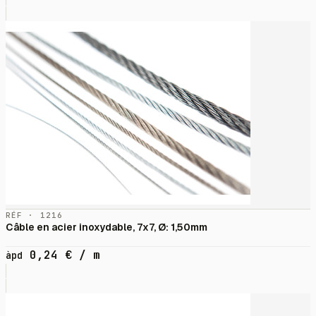
RÉF · 1216
Câble en acier inoxydable, 7x7, Ø: 1,50mm
0,24
€
/ m
àpd