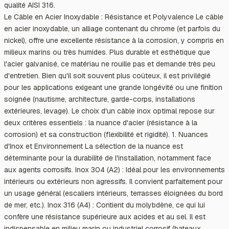
qualité AISI 316.
Le Câble en Acier Inoxydable : Résistance et Polyvalence Le câble
en acier inoxydable, un alliage contenant du chrome (et parfois du
nickel), offre une excellente résistance à la corrosion, y compris en
milieux marins ou très humides. Plus durable et esthétique que
l'acier galvanisé, ce matériau ne rouille pas et demande très peu
d'entretien. Bien qu'il soit souvent plus coûteux, il est privilégié
pour les applications exigeant une grande longévité ou une finition
soignée (nautisme, architecture, garde-corps, installations
extérieures, levage). Le choix d'un câble inox optimal repose sur
deux critères essentiels : la nuance d'acier (résistance à la
corrosion) et sa construction (flexibilité et rigidité). 1. Nuances
d'Inox et Environnement La sélection de la nuance est
déterminante pour la durabilité de l'installation, notamment face
aux agents corrosifs. Inox 304 (A2) : Idéal pour les environnements
intérieurs ou extérieurs non agressifs. Il convient parfaitement pour
un usage général (escaliers intérieurs, terrasses éloignées du bord
de mer, etc.). Inox 316 (A4) : Contient du molybdène, ce qui lui
confère une résistance supérieure aux acides et au sel. Il est
indispensable en milieu marin ou industriel corrosif (bateaux,