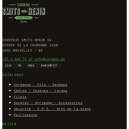
CORDERIE SMITS-HENIN SA
AVENUE DE LA COURONNE 236B
1050 BRUXELLES — BE
+32 2 640 72 47
info@cordage.be
VISA
MC
AMEX
BANCONTACT
CATALOGUE
Cordages - Fils - Sandows
Câbles - Chaînes - Levage
Filets
Sangles - Arrimage - Accessoires
Sécurité - E.P.I. - Arts de la scène
Paillassons
MÉTIER