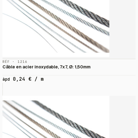
RÉF · 1216
Câble en acier inoxydable, 7x7, Ø: 1,50mm
0,24
€
/ m
àpd