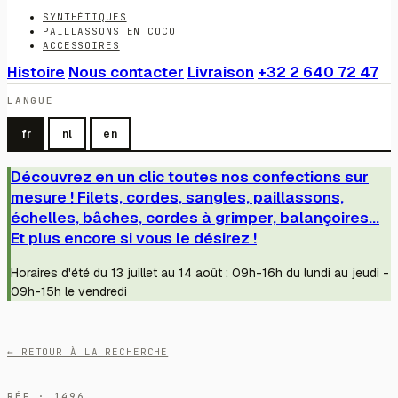
SYNTHÉTIQUES
PAILLASSONS EN COCO
ACCESSOIRES
Histoire
Nous contacter
Livraison
+32 2 640 72 47
LANGUE
fr
nl
en
Découvrez en un clic toutes nos confections sur
mesure ! Filets, cordes, sangles, paillassons,
échelles, bâches, cordes à grimper, balançoires...
Et plus encore si vous le désirez !
Horaires d'été du 13 juillet au 14 août : 09h-16h du lundi au jeudi -
09h-15h le vendredi
← RETOUR À LA RECHERCHE
RÉF · 1496