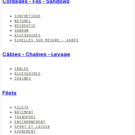
Cordages - Fils - Sandows
SYNTHÉTIQUE
NATUREL
RÉCRÉATIF
SANDOW
ACCESSOIRES
ECHELLES SUR MESURE - AGRÈS
Câbles - Chaînes - Levage
CÂBLES
ACCESSOIRES
CHAINES
Filets
FILETS
BÂTIMENT
TRANSPORT
ENVIRONNEMENT
SPORT ET LOISIR
EVÉNEMENT