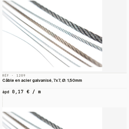
RÉF · 1209
Câble en acier galvanisé, 7x7, Ø: 1,50mm
0,17
€
/ m
àpd