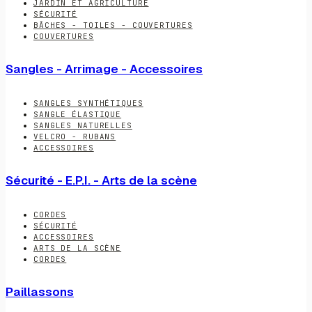
JARDIN ET AGRICULTURE
SÉCURITÉ
BÂCHES - TOILES - COUVERTURES
COUVERTURES
Sangles - Arrimage - Accessoires
SANGLES SYNTHÉTIQUES
SANGLE ÉLASTIQUE
SANGLES NATURELLES
VELCRO - RUBANS
ACCESSOIRES
Sécurité - E.P.I. - Arts de la scène
CORDES
SÉCURITÉ
ACCESSOIRES
ARTS DE LA SCÈNE
CORDES
Paillassons