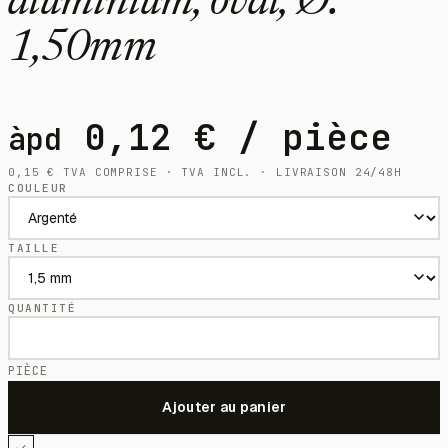
aluminium, oval, Ø:
1,50mm
0,12
€
/ pièce
àpd
0,15
€
TVA COMPRISE · TVA INCL. · LIVRAISON 24/48H
COULEUR
TAILLE
QUANTITÉ
PIÈCE