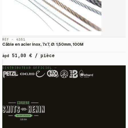
RÉF · 4351
Câble en acier inox, 7x7, Ø: 1,50mm, 100M
51,00
€
/ pièce
àpd
DISTRIBUTEUR OFFICIEL —