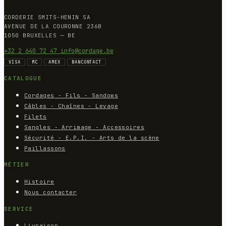
CORDERIE SMITS-HENIN SA
AVENUE DE LA COURONNE 236B
1050 BRUXELLES — BE
+32 2 640 72 47
info@cordage.be
VISA
MC
AMEX
BANCONTACT
CATALOGUE
Cordages - Fils - Sandows
Câbles - Chaînes - Levage
Filets
Sangles - Arrimage - Accessoires
Sécurité - E.P.I. - Arts de la scène
Paillassons
MÉTIER
Histoire
Nous contacter
SERVICE
Livraison