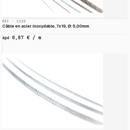
RÉF · 1220
Câble en acier inoxydable, 7x19, Ø: 5,00mm
0,87
€
/ m
àpd