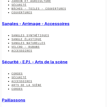
JARDIN ET AGRICULTURE
SÉCURITÉ
BÂCHES - TOILES - COUVERTURES
COUVERTURES
Sangles - Arrimage - Accessoires
SANGLES SYNTHÉTIQUES
SANGLE ÉLASTIQUE
SANGLES NATURELLES
VELCRO - RUBANS
ACCESSOIRES
Sécurité - E.P.I. - Arts de la scène
CORDES
SÉCURITÉ
ACCESSOIRES
ARTS DE LA SCÈNE
CORDES
Paillassons