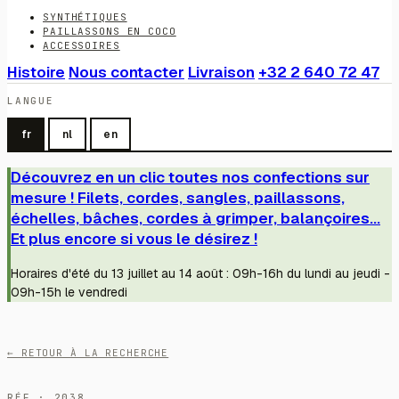
SYNTHÉTIQUES
PAILLASSONS EN COCO
ACCESSOIRES
Histoire
Nous contacter
Livraison
+32 2 640 72 47
LANGUE
fr
nl
en
Découvrez en un clic toutes nos confections sur
mesure ! Filets, cordes, sangles, paillassons,
échelles, bâches, cordes à grimper, balançoires...
Et plus encore si vous le désirez !
Horaires d'été du 13 juillet au 14 août : 09h-16h du lundi au jeudi -
09h-15h le vendredi
← RETOUR À LA RECHERCHE
RÉF · 2038