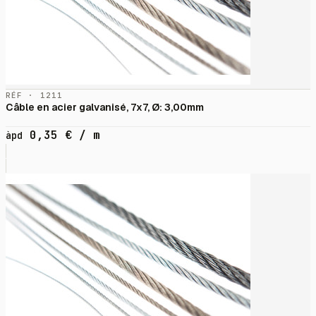
RÉF · 1211
Câble en acier galvanisé, 7x7, Ø: 3,00mm
0,35
€
/ m
àpd