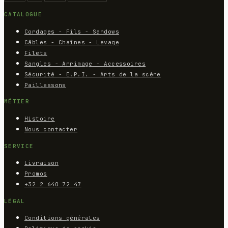
CATALOGUE
Cordages - Fils - Sandows
Câbles - Chaînes - Levage
Filets
Sangles - Arrimage - Accessoires
Sécurité - E.P.I. - Arts de la scène
Paillassons
MÉTIER
Histoire
Nous contacter
SERVICE
Livraison
Promos
+32 2 640 72 47
LÉGAL
Conditions générales