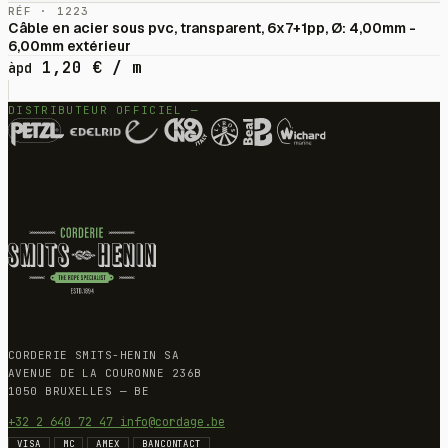
RÉF · 1223
Câble en acier sous pvc, transparent, 6x7+1pp, Ø: 4,00mm -
6,00mm extérieur
1,20
€
/ m
àpd
DISTRIBUTEUR OFFICIEL —
CORDERIE SMITS-HENIN SA
AVENUE DE LA COURONNE 236B
1050 BRUXELLES — BE
+32 2 640 72 47
info@cordage.be
VISA
MC
AMEX
BANCONTACT