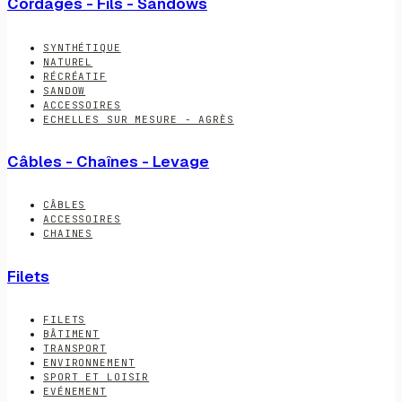
Cordages - Fils - Sandows
SYNTHÉTIQUE
NATUREL
RÉCRÉATIF
SANDOW
ACCESSOIRES
ECHELLES SUR MESURE - AGRÈS
Câbles - Chaînes - Levage
CÂBLES
ACCESSOIRES
CHAINES
Filets
FILETS
BÂTIMENT
TRANSPORT
ENVIRONNEMENT
SPORT ET LOISIR
EVÉNEMENT