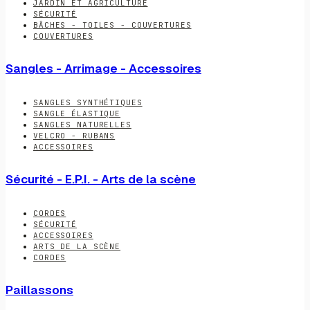
JARDIN ET AGRICULTURE
SÉCURITÉ
BÂCHES - TOILES - COUVERTURES
COUVERTURES
Sangles - Arrimage - Accessoires
SANGLES SYNTHÉTIQUES
SANGLE ÉLASTIQUE
SANGLES NATURELLES
VELCRO - RUBANS
ACCESSOIRES
Sécurité - E.P.I. - Arts de la scène
CORDES
SÉCURITÉ
ACCESSOIRES
ARTS DE LA SCÈNE
CORDES
Paillassons