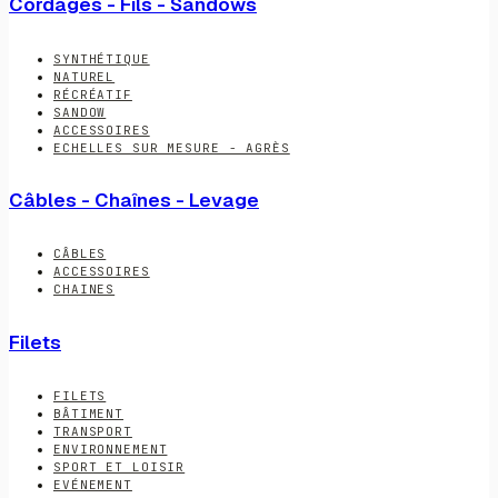
Cordages - Fils - Sandows
SYNTHÉTIQUE
NATUREL
RÉCRÉATIF
SANDOW
ACCESSOIRES
ECHELLES SUR MESURE - AGRÈS
Câbles - Chaînes - Levage
CÂBLES
ACCESSOIRES
CHAINES
Filets
FILETS
BÂTIMENT
TRANSPORT
ENVIRONNEMENT
SPORT ET LOISIR
EVÉNEMENT