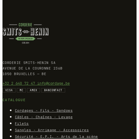
CORDERIE SMITS-HENIN SA
AVENUE DE LA COURONNE 236B
1050 BRUXELLES — BE
+32 2 640 72 47
info@cordage.be
VISA
MC
AMEX
BANCONTACT
CATALOGUE
Cordages - Fils - Sandows
Câbles - Chaînes - Levage
Filets
Sangles - Arrimage - Accessoires
Sécurité - E.P.I. - Arts de la scène