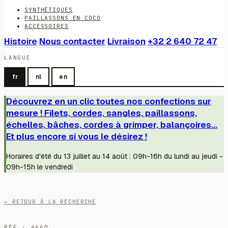
SYNTHÉTIQUES
PAILLASSONS EN COCO
ACCESSOIRES
Histoire
Nous contacter
Livraison
+32 2 640 72 47
LANGUE
fr
nl
en
Découvrez en un clic toutes nos confections sur
mesure ! Filets, cordes, sangles, paillassons,
échelles, bâches, cordes à grimper, balançoires...
Et plus encore si vous le désirez !
Horaires d'été du 13 juillet au 14 août : 09h-16h du lundi au jeudi -
09h-15h le vendredi
← RETOUR À LA RECHERCHE
RÉF · 4660