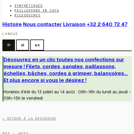
SYNTHÉTIQUES
PAILLASSONS EN COCO
ACCESSOIRES
Histoire
Nous contacter
Livraison
+32 2 640 72 47
LANGUE
fr
nl
en
Découvrez en un clic toutes nos confections sur
mesure ! Filets, cordes, sangles, paillassons,
échelles, bâches, cordes à grimper, balançoires...
Et plus encore si vous le désirez !
Horaires d'été du 13 juillet au 14 août : 09h-16h du lundi au jeudi -
09h-15h le vendredi
← RETOUR À LA RECHERCHE
RÉF · 4074