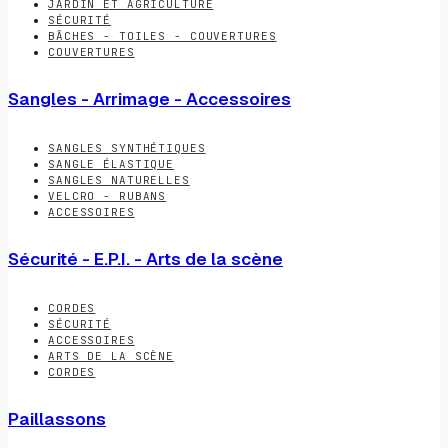
JARDIN ET AGRICULTURE
SÉCURITÉ
BÂCHES - TOILES - COUVERTURES
COUVERTURES
Sangles - Arrimage - Accessoires
SANGLES SYNTHÉTIQUES
SANGLE ÉLASTIQUE
SANGLES NATURELLES
VELCRO - RUBANS
ACCESSOIRES
Sécurité - E.P.I. - Arts de la scène
CORDES
SÉCURITÉ
ACCESSOIRES
ARTS DE LA SCÈNE
CORDES
Paillassons