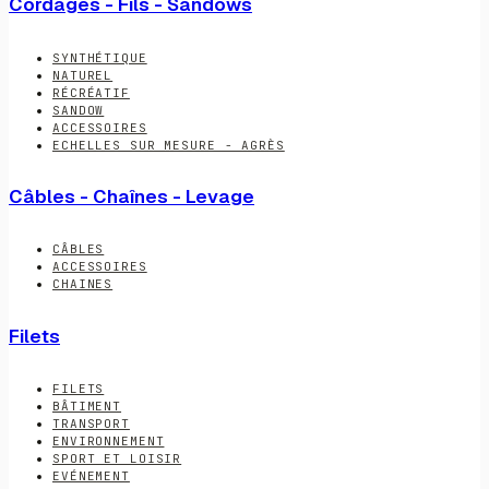
Cordages - Fils - Sandows
SYNTHÉTIQUE
NATUREL
RÉCRÉATIF
SANDOW
ACCESSOIRES
ECHELLES SUR MESURE - AGRÈS
Câbles - Chaînes - Levage
CÂBLES
ACCESSOIRES
CHAINES
Filets
FILETS
BÂTIMENT
TRANSPORT
ENVIRONNEMENT
SPORT ET LOISIR
EVÉNEMENT