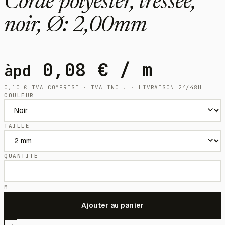
Corde polyester, tressée,
noir, Ø: 2,00mm
0,08
€
/ m
àpd
0,10
€
TVA COMPRISE · TVA INCL. · LIVRAISON 24/48H
COULEUR
TAILLE
QUANTITÉ
M