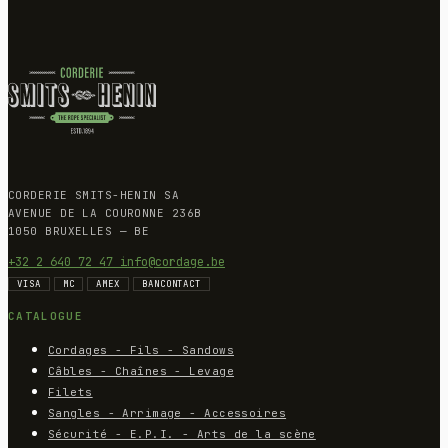
CORDERIE SMITS-HENIN SA
AVENUE DE LA COURONNE 236B
1050 BRUXELLES — BE
+32 2 640 72 47
info@cordage.be
VISA
MC
AMEX
BANCONTACT
CATALOGUE
Cordages - Fils - Sandows
Câbles - Chaînes - Levage
Filets
Sangles - Arrimage - Accessoires
Sécurité - E.P.I. - Arts de la scène