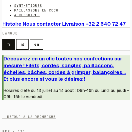
SYNTHÉTIQUES
PAILLASSONS EN COCO
ACCESSOIRES
Histoire
Nous contacter
Livraison
+32 2 640 72 47
LANGUE
fr
nl
en
Découvrez en un clic toutes nos confections sur
mesure ! Filets, cordes, sangles, paillassons,
échelles, bâches, cordes à grimper, balançoires...
Et plus encore si vous le désirez !
Horaires d'été du 13 juillet au 14 août : 09h-16h du lundi au jeudi -
09h-15h le vendredi
← RETOUR À LA RECHERCHE
RÉF · 171