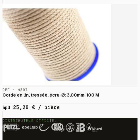
RÉF · 4307
Corde en lin, tressée, écru, Ø: 3,00mm, 100 M
25,20
€
/ pièce
àpd
DISTRIBUTEUR OFFICIEL —