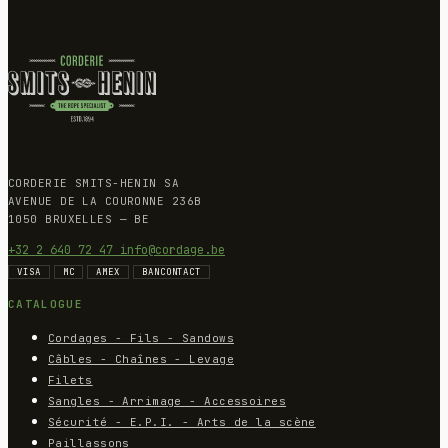
CORDERIE SMITS-HENIN SA
AVENUE DE LA COURONNE 236B
1050 BRUXELLES — BE
+32 2 640 72 47
info@cordage.be
VISA
MC
AMEX
BANCONTACT
CATALOGUE
Cordages - Fils - Sandows
Câbles - Chaînes - Levage
Filets
Sangles - Arrimage - Accessoires
Sécurité - E.P.I. - Arts de la scène
Paillassons