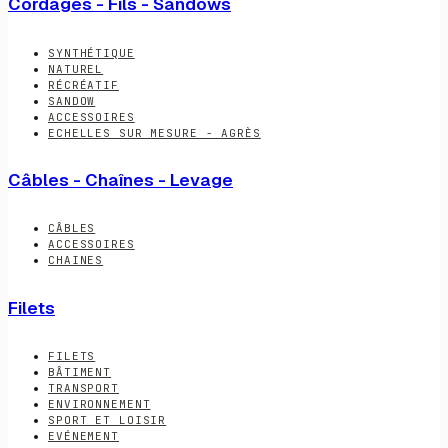
Cordages - Fils - Sandows
SYNTHÉTIQUE
NATUREL
RÉCRÉATIF
SANDOW
ACCESSOIRES
ECHELLES SUR MESURE - AGRÈS
Câbles - Chaînes - Levage
CÂBLES
ACCESSOIRES
CHAINES
Filets
FILETS
BÂTIMENT
TRANSPORT
ENVIRONNEMENT
SPORT ET LOISIR
EVÉNEMENT