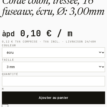
Corde coton, tressée, 16
fuseaux, écru, Ø: 3,00mm
0,10
€
/ m
àpd
0,12
€
TVA COMPRISE · TVA INCL. · LIVRAISON 24/48H
COULEUR
TAILLE
QUANTITÉ
M