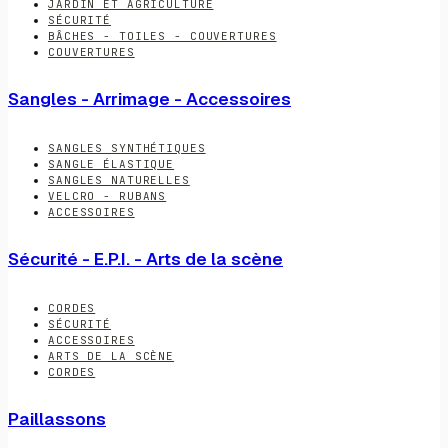
JARDIN ET AGRICULTURE
SÉCURITÉ
BÂCHES - TOILES - COUVERTURES
COUVERTURES
Sangles - Arrimage - Accessoires
SANGLES SYNTHÉTIQUES
SANGLE ÉLASTIQUE
SANGLES NATURELLES
VELCRO - RUBANS
ACCESSOIRES
Sécurité - E.P.I. - Arts de la scène
CORDES
SÉCURITÉ
ACCESSOIRES
ARTS DE LA SCÈNE
CORDES
Paillassons