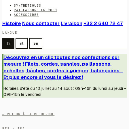
SYNTHÉTIQUES
PAILLASSONS EN COCO
ACCESSOIRES
Histoire
Nous contacter
Livraison
+32 2 640 72 47
LANGUE
fr
nl
en
Découvrez en un clic toutes nos confections sur
mesure ! Filets, cordes, sangles, paillassons,
échelles, bâches, cordes à grimper, balançoires...
Et plus encore si vous le désirez !
Horaires d'été du 13 juillet au 14 août : 09h-16h du lundi au jeudi -
09h-15h le vendredi
← RETOUR À LA RECHERCHE
RÉF · 186