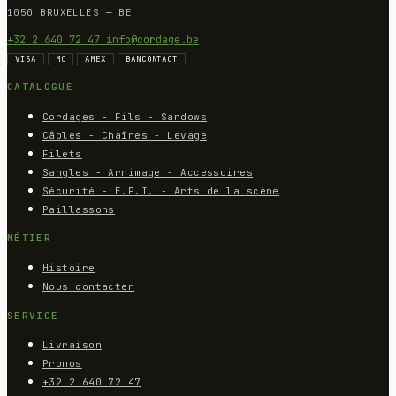
1050 BRUXELLES — BE
+32 2 640 72 47
info@cordage.be
VISA
MC
AMEX
BANCONTACT
CATALOGUE
Cordages - Fils - Sandows
Câbles - Chaînes - Levage
Filets
Sangles - Arrimage - Accessoires
Sécurité - E.P.I. - Arts de la scène
Paillassons
MÉTIER
Histoire
Nous contacter
SERVICE
Livraison
Promos
+32 2 640 72 47