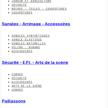
JARDIN ET AGRICULTURE
SÉCURITÉ
BÂCHES - TOILES - COUVERTURES
COUVERTURES
Sangles - Arrimage - Accessoires
SANGLES SYNTHÉTIQUES
SANGLE ÉLASTIQUE
SANGLES NATURELLES
VELCRO - RUBANS
ACCESSOIRES
Sécurité - E.P.I. - Arts de la scène
CORDES
SÉCURITÉ
ACCESSOIRES
ARTS DE LA SCÈNE
CORDES
Paillassons