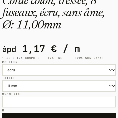
Corde coton, tressée, 8
fuseaux, écru, sans âme,
Ø: 11,00mm
1,17
€
/ m
àpd
1,42
€
TVA COMPRISE · TVA INCL. · LIVRAISON 24/48H
COULEUR
TAILLE
QUANTITÉ
M