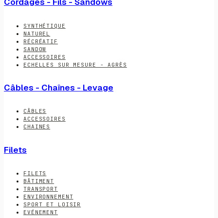
Cordages - Fils - Sandows
SYNTHÉTIQUE
NATUREL
RÉCRÉATIF
SANDOW
ACCESSOIRES
ECHELLES SUR MESURE - AGRÈS
Câbles - Chaînes - Levage
CÂBLES
ACCESSOIRES
CHAINES
Filets
FILETS
BÂTIMENT
TRANSPORT
ENVIRONNEMENT
SPORT ET LOISIR
EVÉNEMENT