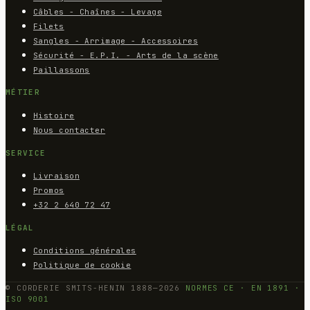
Câbles - Chaînes - Levage
Filets
Sangles - Arrimage - Accessoires
Sécurité - E.P.I. - Arts de la scène
Paillassons
MÉTIER
Histoire
Nous contacter
SERVICE
Livraison
Promos
+32 2 640 72 47
LÉGAL
Conditions générales
Politique de cookie
© CORDERIE SMITS-HENIN 1888—2026
NORMES CE · EN 1891 ·
ISO 9001