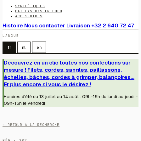
SYNTHÉTIQUES
PAILLASSONS EN COCO
ACCESSOIRES
Histoire
Nous contacter
Livraison
+32 2 640 72 47
LANGUE
fr
nl
en
Découvrez en un clic toutes nos confections sur
mesure ! Filets, cordes, sangles, paillassons,
échelles, bâches, cordes à grimper, balançoires...
Et plus encore si vous le désirez !
Horaires d'été du 13 juillet au 14 août : 09h-16h du lundi au jeudi -
09h-15h le vendredi
← RETOUR À LA RECHERCHE
RÉF · 287