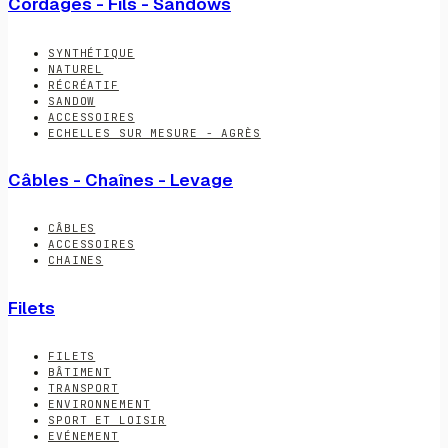
Cordages - Fils - Sandows
SYNTHÉTIQUE
NATUREL
RÉCRÉATIF
SANDOW
ACCESSOIRES
ECHELLES SUR MESURE - AGRÈS
Câbles - Chaînes - Levage
CÂBLES
ACCESSOIRES
CHAINES
Filets
FILETS
BÂTIMENT
TRANSPORT
ENVIRONNEMENT
SPORT ET LOISIR
EVÉNEMENT