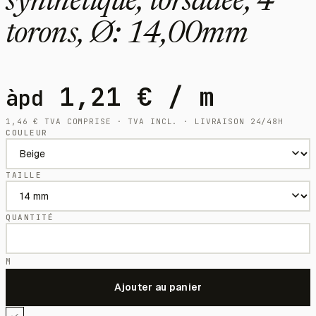
synthétique, torsadée, 4
torons, Ø: 14,00mm
1,21
€
/ m
àpd
1,46
€
TVA COMPRISE · TVA INCL. · LIVRAISON 24/48H
COULEUR
TAILLE
QUANTITÉ
M