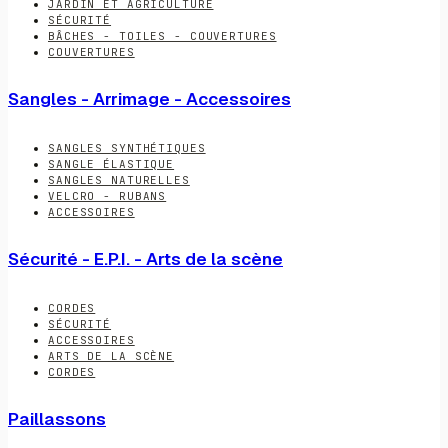
JARDIN ET AGRICULTURE
SÉCURITÉ
BÂCHES - TOILES - COUVERTURES
COUVERTURES
Sangles - Arrimage - Accessoires
SANGLES SYNTHÉTIQUES
SANGLE ÉLASTIQUE
SANGLES NATURELLES
VELCRO - RUBANS
ACCESSOIRES
Sécurité - E.P.I. - Arts de la scène
CORDES
SÉCURITÉ
ACCESSOIRES
ARTS DE LA SCÈNE
CORDES
Paillassons