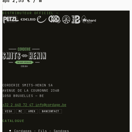
2,55
€
/ m
àpd
DISTRIBUTEUR OFFICIEL —
CORDERIE SMITS-HENIN SA
AVENUE DE LA COURONNE 236B
1050 BRUXELLES — BE
+32 2 640 72 47
info@cordage.be
VISA
MC
AMEX
BANCONTACT
CATALOGUE
Cordages - Fils - Sandows