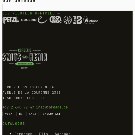
Sur demande
DISTRIBUTEUR OFFICIEL —
CORDERIE SMITS-HENIN SA
AVENUE DE LA COURONNE 236B
1050 BRUXELLES — BE
+32 2 640 72 47
info@cordage.be
VISA
MC
AMEX
BANCONTACT
CATALOGUE
Cordages - Fils - Sandows