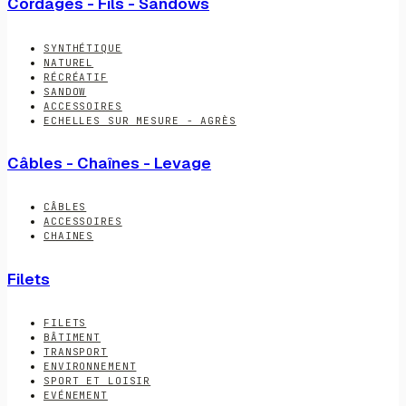
Cordages - Fils - Sandows
SYNTHÉTIQUE
NATUREL
RÉCRÉATIF
SANDOW
ACCESSOIRES
ECHELLES SUR MESURE - AGRÈS
Câbles - Chaînes - Levage
CÂBLES
ACCESSOIRES
CHAINES
Filets
FILETS
BÂTIMENT
TRANSPORT
ENVIRONNEMENT
SPORT ET LOISIR
EVÉNEMENT