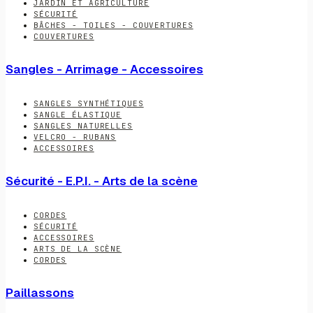
JARDIN ET AGRICULTURE
SÉCURITÉ
BÂCHES - TOILES - COUVERTURES
COUVERTURES
Sangles - Arrimage - Accessoires
SANGLES SYNTHÉTIQUES
SANGLE ÉLASTIQUE
SANGLES NATURELLES
VELCRO - RUBANS
ACCESSOIRES
Sécurité - E.P.I. - Arts de la scène
CORDES
SÉCURITÉ
ACCESSOIRES
ARTS DE LA SCÈNE
CORDES
Paillassons