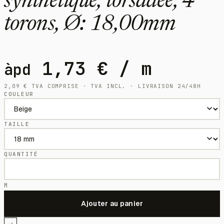
synthétique, torsadée, 4
torons, Ø: 18,00mm
1,73
€
/ m
àpd
2,09
€
TVA COMPRISE · TVA INCL. · LIVRAISON 24/48H
COULEUR
TAILLE
QUANTITÉ
M