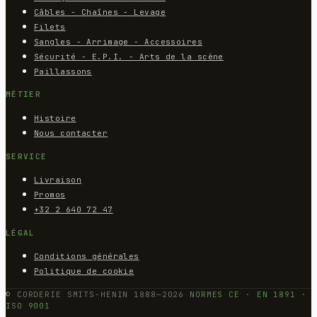
Câbles - Chaînes - Levage
Filets
Sangles - Arrimage - Accessoires
Sécurité - E.P.I. - Arts de la scène
Paillassons
MÉTIER
Histoire
Nous contacter
SERVICE
Livraison
Promos
+32 2 640 72 47
LÉGAL
Conditions générales
Politique de cookie
© CORDERIE SMITS-HENIN 1888—2026
NORMES CE · EN 1891 ·
ISO 9001