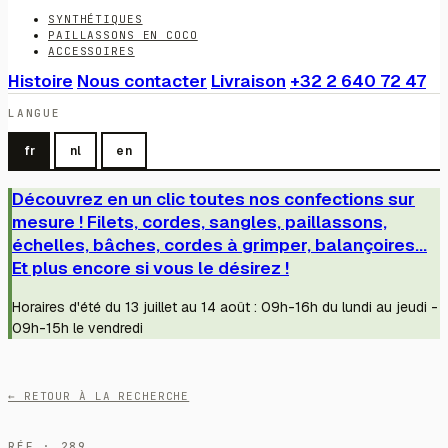
SYNTHÉTIQUES
PAILLASSONS EN COCO
ACCESSOIRES
Histoire
Nous contacter
Livraison
+32 2 640 72 47
LANGUE
fr
nl
en
Découvrez en un clic toutes nos confections sur
mesure ! Filets, cordes, sangles, paillassons,
échelles, bâches, cordes à grimper, balançoires...
Et plus encore si vous le désirez !
Horaires d'été du 13 juillet au 14 août : 09h-16h du lundi au jeudi -
09h-15h le vendredi
← RETOUR À LA RECHERCHE
RÉF · 289