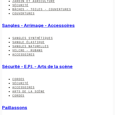
JARDIN ET AGRICULTURE
SÉCURITÉ
BÂCHES - TOILES - COUVERTURES
COUVERTURES
Sangles - Arrimage - Accessoires
SANGLES SYNTHÉTIQUES
SANGLE ÉLASTIQUE
SANGLES NATURELLES
VELCRO - RUBANS
ACCESSOIRES
Sécurité - E.P.I. - Arts de la scène
CORDES
SÉCURITÉ
ACCESSOIRES
ARTS DE LA SCÈNE
CORDES
Paillassons