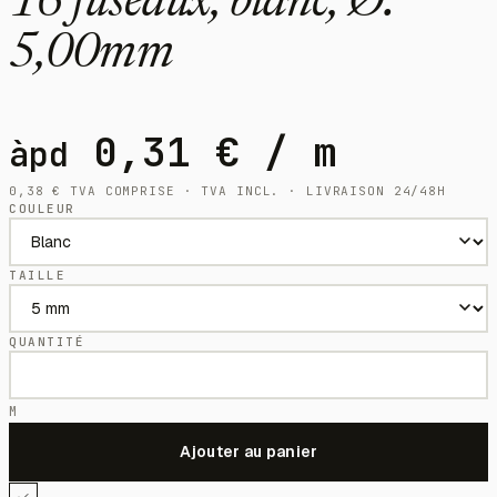
16 fuseaux, blanc, Ø:
5,00mm
0,31
€
/ m
àpd
0,38
€
TVA COMPRISE · TVA INCL. · LIVRAISON 24/48H
COULEUR
TAILLE
QUANTITÉ
M