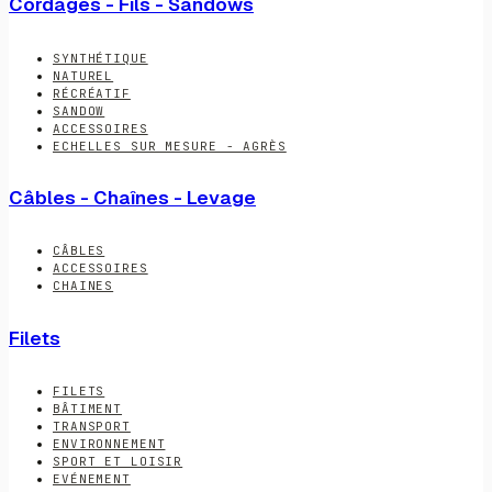
Cordages - Fils - Sandows
SYNTHÉTIQUE
NATUREL
RÉCRÉATIF
SANDOW
ACCESSOIRES
ECHELLES SUR MESURE - AGRÈS
Câbles - Chaînes - Levage
CÂBLES
ACCESSOIRES
CHAINES
Filets
FILETS
BÂTIMENT
TRANSPORT
ENVIRONNEMENT
SPORT ET LOISIR
EVÉNEMENT