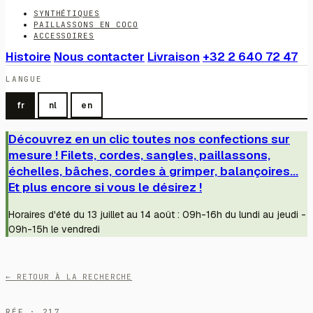
SYNTHÉTIQUES
PAILLASSONS EN COCO
ACCESSOIRES
Histoire
Nous contacter
Livraison
+32 2 640 72 47
LANGUE
fr
nl
en
Découvrez en un clic toutes nos confections sur
mesure ! Filets, cordes, sangles, paillassons,
échelles, bâches, cordes à grimper, balançoires...
Et plus encore si vous le désirez !
Horaires d'été du 13 juillet au 14 août : 09h-16h du lundi au jeudi -
09h-15h le vendredi
← RETOUR À LA RECHERCHE
RÉF · 217