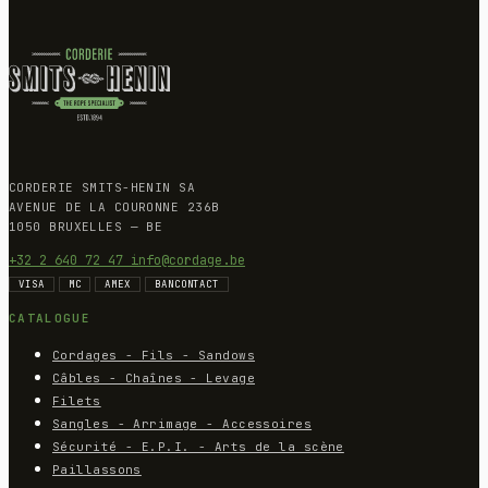
CORDERIE SMITS-HENIN SA
AVENUE DE LA COURONNE 236B
1050 BRUXELLES — BE
+32 2 640 72 47
info@cordage.be
VISA
MC
AMEX
BANCONTACT
CATALOGUE
Cordages - Fils - Sandows
Câbles - Chaînes - Levage
Filets
Sangles - Arrimage - Accessoires
Sécurité - E.P.I. - Arts de la scène
Paillassons